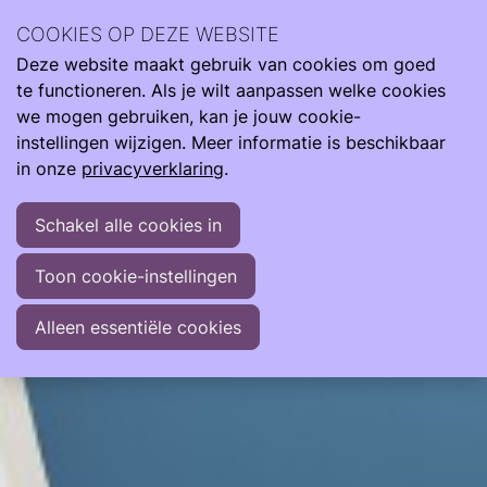
Neonatologie staat centraal in ons nieuws. Lees hier over
COOKIES OP DEZE WEBSITE
ontwikkelingen binnen en buiten onze Care4Neo
Deze website maakt gebruik van cookies om goed
Community
te functioneren. Als je wilt aanpassen welke cookies
Nieuws
De podcast 'Veel te vroeg geboren, hoe is het nu?'
we mogen gebruiken, kan je jouw cookie-
instellingen wijzigen. Meer informatie is beschikbaar
De podcast 'Veel te vroeg geboren, hoe is het nu?'
in onze
privacyverklaring
.
Aflevering: Vroeggeboorte; Wat is het en wat betekent het
Schakel alle cookies in
voor de ontwikkeling op lange termijn
In deze podcastaflevering spreekt Ingeborg Anna Martens
Toon cookie-instellingen
met Nikk Conneman (kinderarts-neonatoloog) over
Alleen essentiële cookies
mogelijke gevolgen van een vroeggeboorte.