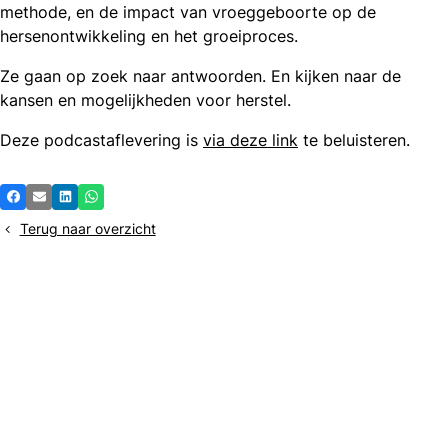
methode, en de impact van vroeggeboorte op de
hersenontwikkeling en het groeiproces.
Ze gaan op zoek naar antwoorden. En kijken naar de
kansen en mogelijkheden voor herstel.
Deze podcastaflevering is
via deze link
te beluisteren.
Deel
Facebook
E-mail
LinkedIn
Whatsapp
dit
Terug naar overzicht
bericht