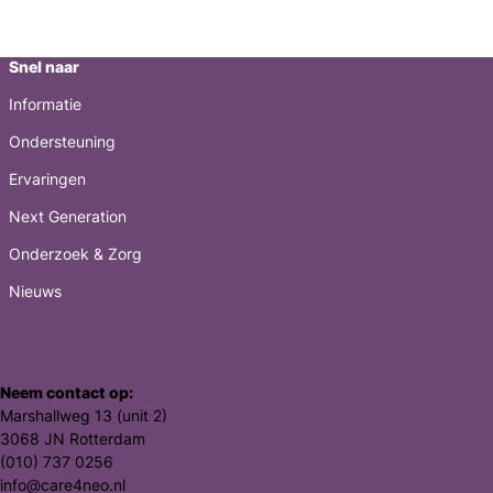
Snel naar
Informatie
Ondersteuning
Ervaringen
Next Generation
Onderzoek & Zorg
Nieuws
Neem contact op:
Marshallweg 13 (unit 2)
3068 JN Rotterdam
(010) 737 0256
info@care4neo.nl