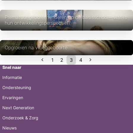
Prematuur geboren kinderen op de basisschool – wat is
hun ontwikkelingsperspectief?
Opgroeien na vroeggeboorte
1
2
3
4
Snel naar
Informatie
Ondersteuning
Ervaringen
Next Generation
Onderzoek & Zorg
Nieuws