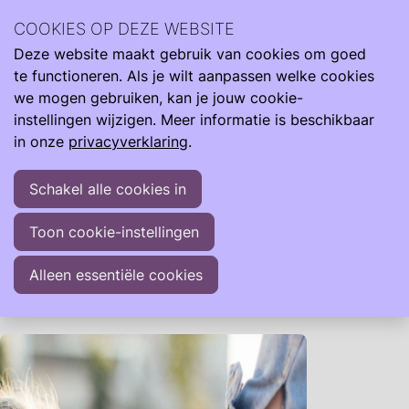
Wij zijn er de hele reis van klein naar groot. Met informatie
COOKIES OP DEZE WEBSITE
om je te ondersteunen als je kind te vroeg, te licht en ziek
Deze website maakt gebruik van cookies om goed
geboren wordt.
Ope
Zoeken
te functioneren. Als je wilt aanpassen welke cookies
men
Opgroeien
we mogen gebruiken, kan je jouw cookie-
instellingen wijzigen. Meer informatie is beschikbaar
Elk kind ontwikkelt zich op zijn eigen tempo, maar
in onze
privacyverklaring
.
kinderen die op de neonatologie hebben gelegen, kunnen
soms een iets ander ontwikkelingspad volgen. Het is
Schakel alle cookies in
belangrijk om te onthouden dat elk kind uniek is. Sommige
kinderen halen eventuele achterstanden snel in, terwijl
Toon cookie-instellingen
anderen wat meer tijd nodig hebben of hun achterstand
niet inhalen. Vergelijk je kind niet te veel met anderen,
Alleen essentiële cookies
maar vier de individuele kwaliteiten!