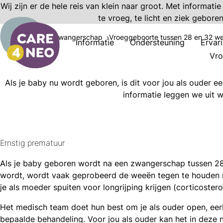
Wij zijn er de hele reis van klein naar groot. Met informati
te vroeg, te licht en ziek gebore
Informatie
Zwangerschap
Vroeggeboorte tussen 28 en 32 w
Informatie
Ondersteuning
Ervar
Vro
Als je baby nu wordt geboren, is dit voor jou als ouder ee
informatie leggen we uit w
Ernstig prematuur
l
Als je baby geboren wordt na een zwangerschap tussen 
acebook
wordt, wordt vaak geprobeerd de weeën tegen te houden 
mail
icht
je als moeder spuiten voor longrijping krijgen (corticostero
nkedIn
Het medisch team doet hun best om je als ouder open, eerli
hatsapp
bepaalde behandeling. Voor jou als ouder kan het in deze 