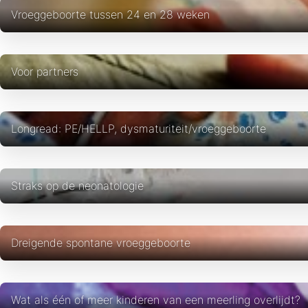
Vroeggeboorte tussen 24 en 28 weken
Voor partners
Longread: PE/HELLP, dysmaturiteit/vroeggeboorte
Straks op de neonatologie
Dreigende spontane vroeggeboorte
Wat als één of meer kinderen van een meerling overlijdt?