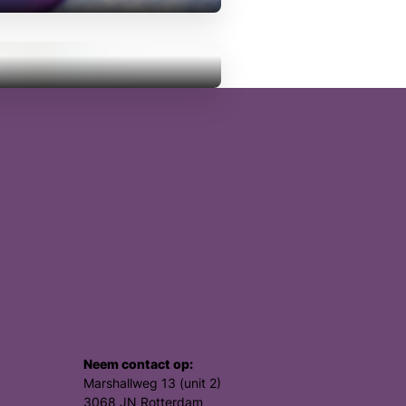
Neem contact op:
Marshallweg 13 (unit 2)
3068 JN Rotterdam