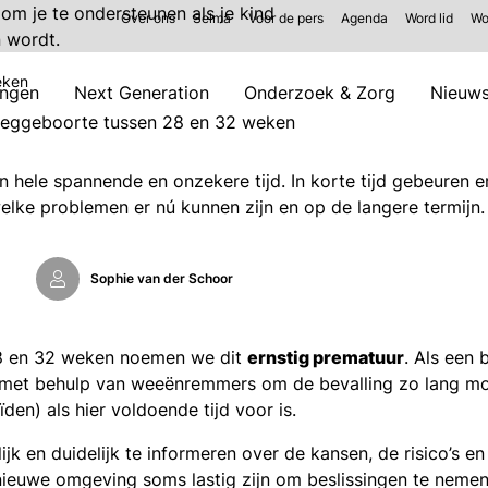
e om je te ondersteunen als je kind
Over ons
Selma
Voor de pers
Agenda
Word lid
Wo
n wordt.
eken
ingen
Next Generation
Onderzoek & Zorg
Nieuw
eggeboorte tussen 28 en 32 weken
n hele spannende en onzekere tijd. In korte tijd gebeuren e
elke problemen er nú kunnen zijn en op de langere termijn.
Sophie van der Schoor
28 en 32 weken noemen we dit
ernstig prematuur
. Als een
met behulp van weeënremmers om de bevalling zo lang mog
ïden) als hier voldoende tijd voor is.
jk en duidelijk te informeren over de kansen, de risico’s 
nieuwe omgeving soms lastig zijn om beslissingen te nemen