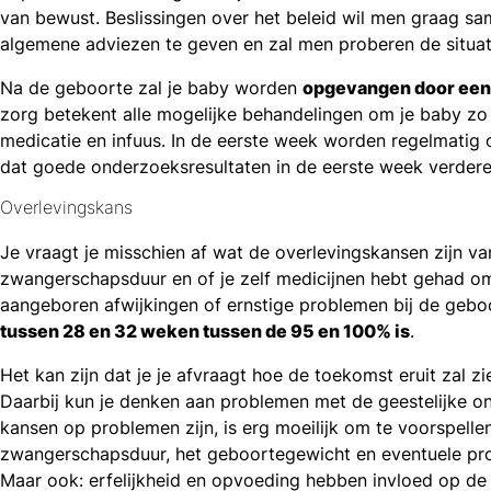
van bewust. Beslissingen over het beleid wil men graag sam
algemene adviezen te geven en zal men proberen de situati
Na de geboorte zal je baby worden
opgevangen door een 
zorg betekent alle mogelijke behandelingen om je baby zo 
medicatie en infuus. In de eerste week worden regelmatig 
dat goede onderzoeksresultaten in de eerste week verdere 
Overlevingskans
Je vraagt je misschien af wat de overlevingskansen zijn van
zwangerschapsduur en of je zelf medicijnen hebt gehad om
aangeboren afwijkingen of ernstige problemen bij de geb
tussen 28 en 32 weken tussen de 95 en 100% is
.
Het kan zijn dat je je afvraagt hoe de toekomst eruit zal
Daarbij kun je denken aan problemen met de geestelijke on
kansen op problemen zijn, is erg moeilijk om te voorspelle
zwangerschapsduur, het geboortegewicht en eventuele pro
Maar ook: erfelijkheid en opvoeding hebben invloed op de 