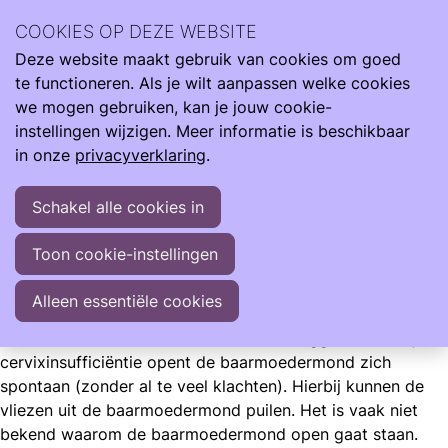
Wij zijn er de hele reis van klein naar groot. Met informatie
COOKIES OP DEZE WEBSITE
om je te ondersteunen als je kind te vroeg, te licht en ziek
Deze website maakt gebruik van cookies om goed
geboren wordt.
Ope
Zoeken
te functioneren. Als je wilt aanpassen welke cookies
men
Informatie
Zwangerschap
Cervixinsufficiëntie
we mogen gebruiken, kan je jouw cookie-
instellingen wijzigen. Meer informatie is beschikbaar
Cervixinsufficiëntie
in onze
privacyverklaring
.
Zwakte van de baarmoederhals is één van de oorzaken
Schakel alle cookies in
van (extreme) vroeggeboorte.
Toon cookie-instellingen
Care4Neo
Alleen essentiële cookies
Cervixinsufficiëntie
(zwakte van de baarmoederhals)
is
één van de oorzaken van (extreme) vroeggeboorte. Bij
cervixinsufficiëntie opent de baarmoedermond zich
spontaan (zonder al te veel klachten). Hierbij kunnen de
vliezen uit de baarmoedermond puilen. Het is vaak niet
bekend waarom de baarmoedermond open gaat staan.