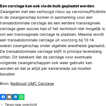
Een cerclage kan ook via de buik geplaatst worden
.
Zwangeren met een verhoogd risico op cervixinsufficiëntie
in de zwangerschap komen in aanmerking voor een
transabdominale cerclage als een eerdere transvaginale
cerclage geen succes had of het technisch niet mogelijk is
om een transvaginale cerclage te plaatsen. Meestal wordt
een transabdominale cerclage uit voorzorg bij 13-14
weken zwangerschap onder algehele anesthesie geplaatst.
De transabdominale cerclage blijft in principe levenslang
zitten. Dit betekent dat de cerclage voor eventuele
volgende zwangerschappen ook weer gebruikt kan
worden en dat je altijd per keizersnede zal moeten
bevallen
Bron:
Radboud UMC Cerclage
Deel
Facebook
E-mail
LinkedIn
Whatsapp
dit
Terug naar overzicht