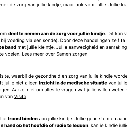
voor de zorg van jullie kindje, maar ook voor jullie. Jullie k
n om
deel te nemen aan de zorg voor jullie kindje
. Dit kan 
bij voeding via een sonde). Door deze handelingen zelf te d
ke band
met jullie kleintje. Jullie aanwezigheid en aanraking
fd te voelen. Lees meer over
Samen zorgen
ite, waarbij de gezondheid en zorg van jullie kindje worde
 jullie niet alleen
inzicht in de medische situatie
van julli
gen. Aarzel niet om alles te vragen wat jullie willen weten –
nen van
Visite
llie
troost bieden
aan jullie kindje. Jullie geur, stem en aa
n hand op het hoofdje of rugje te leggen
, kan je kindje jul