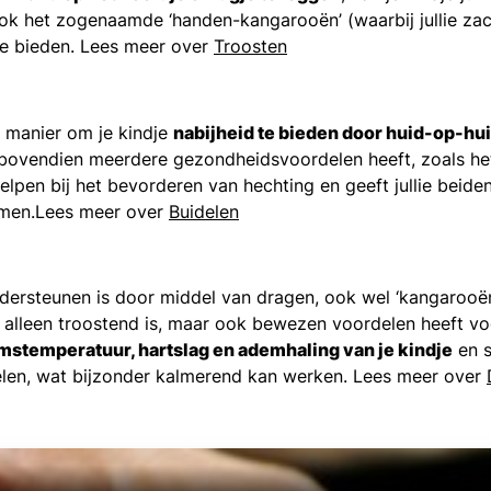
 Ook het zogenaamde ‘handen-kangarooën’ (waarbij jullie za
te bieden. Lees meer over
Troosten
e manier om je kindje
nabijheid te bieden door huid-op-hu
 bovendien meerdere gezondheidsvoordelen heeft, zoals het 
elpen bij het bevorderen van hechting en geeft jullie beide
amen.Lees meer over
Buidelen
dersteunen is door middel van dragen, ook wel ‘kangarooën
iet alleen troostend is, maar ook bewezen voordelen heeft 
amstemperatuur, hartslag en ademhaling van je kindje
en s
voelen, wat bijzonder kalmerend kan werken. Lees meer over