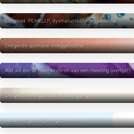
Longread: PE/HELLP, dysmaturiteit/vroeggeboorte
Dreigende spontane vroeggeboorte
Wat als één of meer kinderen van een meerling overlijdt?
Dreigende vroeggeboorte: stuitligging
Aandoeningen bij je ongeboren kind