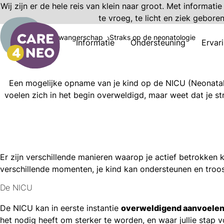
Wij zijn er de hele reis van klein naar groot. Met informati
te vroeg, te licht en ziek gebore
Informatie
Zwangerschap
Straks op de neonatologie
Informatie
Ondersteuning
Ervar
Een mogelijke opname van je kind op de NICU (Neonatale
voelen zich in het begin overweldigd, maar weet dat je str
Er zijn verschillende manieren waarop je actief betrokken k
verschillende momenten, je kind kan ondersteunen en troos
l
acebook
De NICU
mail
icht
nkedIn
De NICU kan in eerste instantie
overweldigend aanvoele
het nodig heeft om sterker te worden, en waar jullie stap v
hatsapp