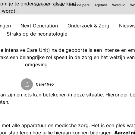
e om je te ondersteunen als je kind
Over ons
Selma
Voor de pers
Agenda
Word lid
Wo
n wordt.
ingen
Next Generation
Onderzoek & Zorg
Nieuw
Straks op de neonatologie
 Intensive Care Unit) na de geboorte is een intense en emo
aks een belangrijke rol speelt in de zorg en het welzijn van
omgeving.
Care4Neo
an zijn en iets kan betekenen in deze situatie. Hieronder b
ten.
n
met alle apparatuur en medische zorg. Het is een plek waar 
oor stap leren hoe jullie hieraan kunnen bijdragen.
Aarzel n