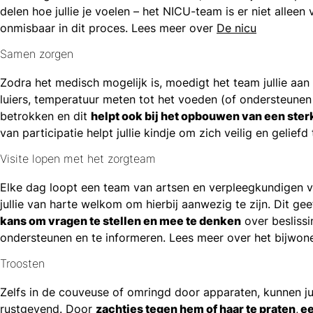
delen hoe jullie je voelen – het NICU-team is er niet alleen 
onmisbaar in dit proces. Lees meer over
De nicu
Samen zorgen
Zodra het medisch mogelijk is, moedigt het team jullie aa
luiers, temperatuur meten tot het voeden (of ondersteunen 
betrokken en dit
helpt ook bij het opbouwen van een ster
van participatie helpt jullie kindje om zich veilig en gelie
Visite lopen met het zorgteam
Elke dag loopt een team van artsen en verpleegkundigen vis
jullie van harte welkom om hierbij aanwezig te zijn. Dit geeft
kans om vragen te stellen en mee te denken
over beslissin
ondersteunen en te informeren. Lees meer over het bijwo
Troosten
Zelfs in de couveuse of omringd door apparaten, kunnen ju
rustgevend. Door
zachtjes tegen hem of haar te praten
,
ee