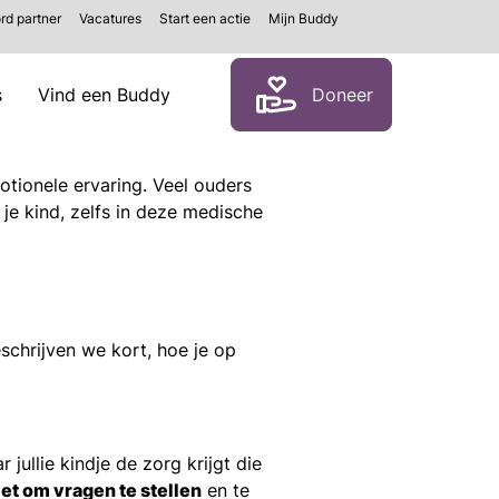
rd partner
Vacatures
Start een actie
Mijn Buddy
Zoeken
s
Vind een Buddy
Doneer
tionele ervaring. Veel ouders
 je kind, zelfs in deze medische
eschrijven we kort, hoe je op
jullie kindje de zorg krijgt die
iet om vragen te stellen
en te