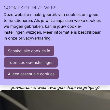
Ervaringsverhalen van anderen uit de Care4Neo
COOKIES OP DEZE WEBSITE
Community kunnen je herkenning bieden, realiteit en hoop.
Deze website maakt gebruik van cookies om goed
Ervaringen
In het ziekenhuis
te functioneren. Als je wilt aanpassen welke cookies
Op tijd geboren maar toch naar de NICU
we mogen gebruiken, kan je jouw cookie-
instellingen wijzigen. Meer informatie is beschikbaar
Op tijd geboren maar toch naar de NICU
in onze
privacyverklaring
.
Ervaringsverhaal van Linda Schüller (moeder van Isabel)
Schakel alle cookies in
Door Linda Schüller (moeder van Isabel)
Toon cookie-instellingen
Na mijn eerste zwangerschap van onze
prematuur en
Alleen essentiële cookies
dysmatuur geboren zoon Bjorn
, was het spannend om er
weer voor te gaan. Zou ik weer last krijgen van hypermesis
gravidarum of weer zwangerschapsvergiftiging?