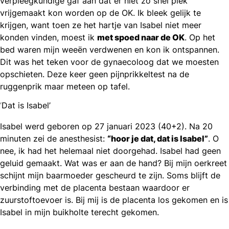
verpleegkundige gaf aan dat er niet zo snel plek
vrijgemaakt kon worden op de OK. Ik bleek gelijk te
krijgen, want toen ze het hartje van Isabel niet meer
konden vinden, moest ik
met spoed naar de OK
. Op het
bed waren mijn weeën verdwenen en kon ik ontspannen.
Dit was het teken voor de gynaecoloog dat we moesten
opschieten. Deze keer geen pijnprikkeltest na de
ruggenprik maar meteen op tafel.
‘
Dat is Isabel’
Isabel werd geboren op 27 januari 2023 (40+2). Na 20
minuten zei de anesthesist:
“hoor je dat, dat is Isabel”
. O
nee, ik had het helemaal niet doorgehad. Isabel had geen
geluid gemaakt. Wat was er aan de hand? Bij mijn oerkreet
schijnt mijn baarmoeder gescheurd te zijn. Soms blijft de
verbinding met de placenta bestaan waardoor er
zuurstoftoevoer is. Bij mij is de placenta los gekomen en is
Isabel in mijn buikholte terecht gekomen.