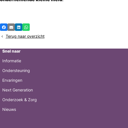
Deel
Facebook
E-mail
LinkedIn
Whatsapp
dit
Terug naar overzicht
bericht
Snel naar
Informatie
Ondersteuning
Ervaringen
Next Generation
Onderzoek & Zorg
Nieuws