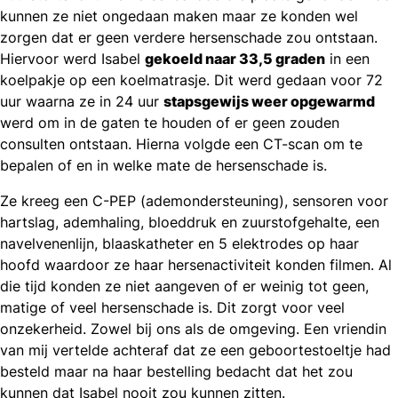
kunnen ze niet ongedaan maken maar ze konden wel
zorgen dat er geen verdere hersenschade zou ontstaan.
Hiervoor werd Isabel
gekoeld naar 33,5 graden
in een
koelpakje op een koelmatrasje. Dit werd gedaan voor 72
uur waarna ze in 24 uur
stapsgewijs weer opgewarmd
werd om in de gaten te houden of er geen zouden
consulten ontstaan. Hierna volgde een CT-scan om te
bepalen of en in welke mate de hersenschade is.
Ze kreeg een C-PEP (ademondersteuning), sensoren voor
hartslag, ademhaling, bloeddruk en zuurstofgehalte, een
navelvenenlijn, blaaskatheter en 5 elektrodes op haar
hoofd waardoor ze haar hersenactiviteit konden filmen. Al
die tijd konden ze niet aangeven of er weinig tot geen,
matige of veel hersenschade is. Dit zorgt voor veel
onzekerheid. Zowel bij ons als de omgeving. Een vriendin
van mij vertelde achteraf dat ze een geboortestoeltje had
besteld maar na haar bestelling bedacht dat het zou
kunnen dat Isabel nooit zou kunnen zitten.