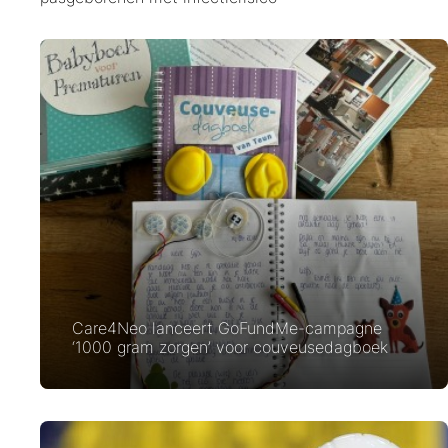
Care4Neo lanceert GoFundMe-campagne
‘1000 gram zorgen’ voor couveusedagboek