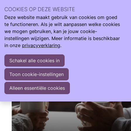
Neonatologie staat centraal in ons nieuws. Lees hier over
COOKIES OP DEZE WEBSITE
ontwikkelingen binnen en buiten onze Care4Neo
Deze website maakt gebruik van cookies om goed
Community
Ope
Zoeken
te functioneren. Als je wilt aanpassen welke cookies
men
Nieuws
we mogen gebruiken, kan je jouw cookie-
instellingen wijzigen. Meer informatie is beschikbaar
Nieuws
in onze
privacyverklaring
.
Schakel alle cookies in
Toon cookie-instellingen
Alleen essentiële cookies