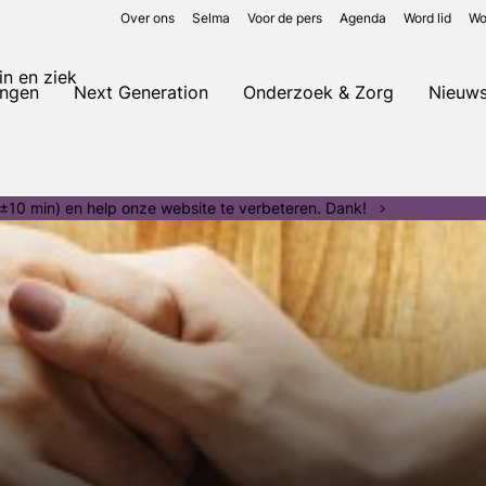
Over ons
Selma
Voor de pers
Agenda
Word lid
Wo
in en ziek
ingen
Next Generation
Onderzoek & Zorg
Nieuw
±10 min) en help onze website te verbeteren. Dank!