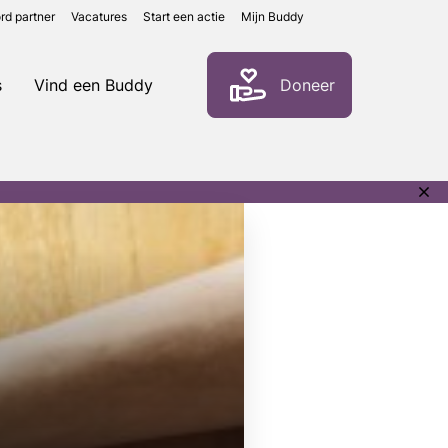
rd partner
Vacatures
Start een actie
Mijn Buddy
Zoeken
s
Vind een Buddy
Doneer
Sluit
noti