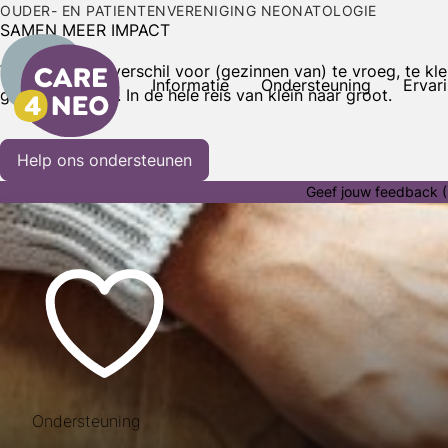
OUDER- EN PATIENTENVERENIGING NEONATOLOGIE
SAMEN MEER IMPACT
Wij maken het verschil voor (gezinnen van) te vroeg, te kle
Informatie
Ondersteuning
Ervar
geboren baby’s. In de hele reis van klein naar groot.
Help ons ondersteunen
Geef jouw feedback (
Ondersteuning