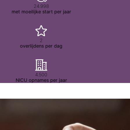
25.000
met moeilijke start per jaar
2
overlijdens per dag
4.500
NICU opnames per jaar