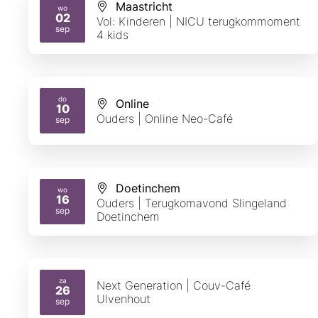
Maastricht
wo
02
Vol: Kinderen | NICU terugkommoment
2026
sep
4 kids
do
Online
10
2026
Ouders | Online Neo-Café
sep
Doetinchem
wo
16
Ouders | Terugkomavond Slingeland
2026
sep
Doetinchem
za
Next Generation | Couv-Café
26
Ulvenhout
2026
sep