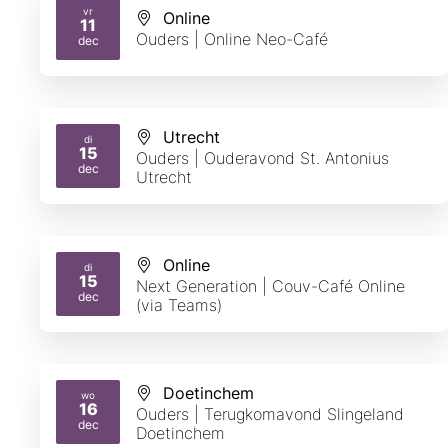
vr
Online
11
2026
Ouders | Online Neo-Café
dec
Utrecht
di
15
Ouders | Ouderavond St. Antonius
2026
dec
Utrecht
Online
di
15
Next Generation | Couv-Café Online
2026
dec
(via Teams)
Doetinchem
wo
16
Ouders | Terugkomavond Slingeland
2026
dec
Doetinchem