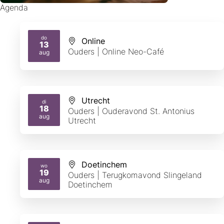
Agenda
do
Online
13
2026
Ouders | Online Neo-Café
aug
Utrecht
di
18
Ouders | Ouderavond St. Antonius
2026
aug
Utrecht
Doetinchem
wo
19
Ouders | Terugkomavond Slingeland
2026
aug
Doetinchem