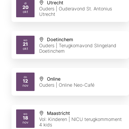
Utrecht
di
20
Ouders | Ouderavond St. Antonius
2026
okt
Utrecht
Doetinchem
wo
21
Ouders | Terugkomavond Slingeland
2026
okt
Doetinchem
do
Online
12
2026
Ouders | Online Neo-Café
nov
Maastricht
wo
18
Vol: Kinderen | NICU terugkommoment
2026
nov
4 kids