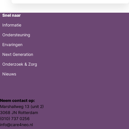
Snel naar
Informatie
Ondersteuning
Ervaringen
Next Generation
Onderzoek & Zorg
Nieuws
Neem contact op:
Marshallweg 13 (unit 2)
3068 JN Rotterdam
(010) 737 0256
info@care4neo.nl