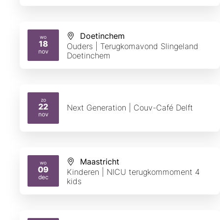
Doetinchem
wo
18
Ouders | Terugkomavond Slingeland
2026
nov
Doetinchem
zo
22
Next Generation | Couv-Café Delft
2026
nov
Maastricht
wo
09
Kinderen | NICU terugkommoment 4
2026
dec
kids