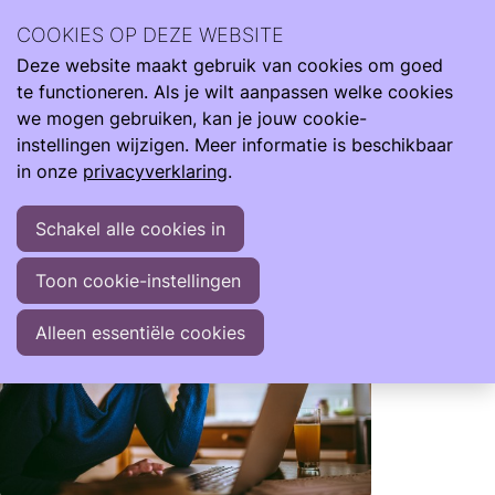
COOKIES OP DEZE WEBSITE
Planning van activiteiten
Deze website maakt gebruik van cookies om goed
Ope
Zoeken
te functioneren. Als je wilt aanpassen welke cookies
men
Maandelijks organiseren we online of offline activiteiten.
we mogen gebruiken, kan je jouw cookie-
Hieraan kan gratis of tegen een kleine bijdrage worden
instellingen wijzigen. Meer informatie is beschikbaar
deelgenomen. Kies een activiteit hieronder en klik erop
in onze
privacyverklaring
.
voor meer informatie.
Schakel alle cookies in
Toon cookie-instellingen
Alleen essentiële cookies