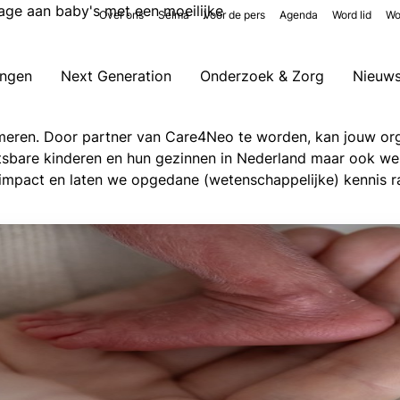
rage aan baby's met een moeilijke
Over ons
Selma
Voor de pers
Agenda
Word lid
Wo
ingen
Next Generation
Onderzoek & Zorg
Nieuw
meren. Door partner van Care4Neo te worden, kan jouw org
etsbare kinderen en hun gezinnen in Nederland maar ook we
 impact en laten we opgedane (wetenschappelijke) kennis 