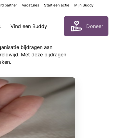
rd partner
Vacatures
Start een actie
Mijn Buddy
Zoeken
s
Vind een Buddy
Doneer
anisatie bijdragen aan
reldwijd. Met deze bijdragen
raken.