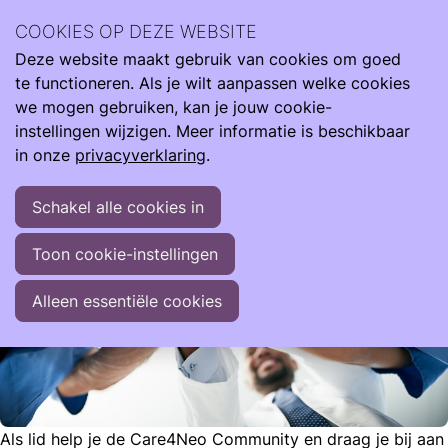
Lid worden
COOKIES OP DEZE WEBSITE
Deze website maakt gebruik van cookies om goed
Ope
Zoeken
Met je lidmaatschap steun je de Care4Neo Community
te functioneren. Als je wilt aanpassen welke cookies
men
zodat wij kunnen blijven helpen met lotgenotencontact,
we mogen gebruiken, kan je jouw cookie-
onderzoek en belangenbehartiging.
instellingen wijzigen. Meer informatie is beschikbaar
in onze
privacyverklaring
.
Schakel alle cookies in
Toon cookie-instellingen
Alleen essentiële cookies
Als lid help je de Care4Neo Community en draag je bij aan