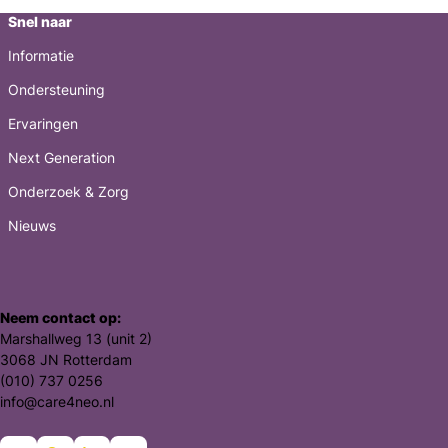
Snel naar
Informatie
Ondersteuning
Ervaringen
Next Generation
Onderzoek & Zorg
Nieuws
Neem contact op:
Marshallweg 13 (unit 2)
3068 JN Rotterdam
(010) 737 0256
info@care4neo.nl