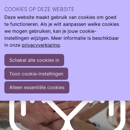
Als Care4Neo Community ondersteunen we (gezinnen
COOKIES OP DEZE WEBSITE
van) te vroeg, te klein en ziek geboren kinderen in de hele
Deze website maakt gebruik van cookies om goed
reis van klein naar groot.
O
Zoeken
te functioneren. Als je wilt aanpassen welke cookies
m
Ondersteuning
we mogen gebruiken, kan je jouw cookie-
instellingen wijzigen. Meer informatie is beschikbaar
in onze
privacyverklaring
.
Schakel alle cookies in
Toon cookie-instellingen
Alleen essentiële cookies