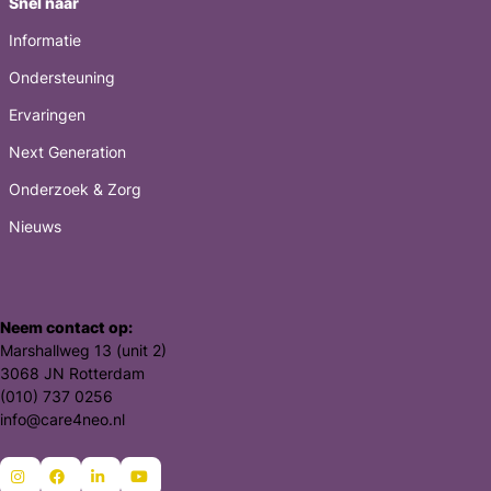
Snel naar
Informatie
Ondersteuning
Ervaringen
Next Generation
Onderzoek & Zorg
Nieuws
Neem contact op:
Marshallweg 13 (unit 2)
3068 JN Rotterdam
(010) 737 0256
info@care4neo.nl