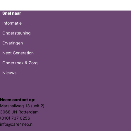
bericht
Snel naar
Informatie
Ondersteuning
Ervaringen
Next Generation
Onderzoek & Zorg
Nieuws
Neem contact op:
Marshallweg 13 (unit 2)
3068 JN Rotterdam
(010) 737 0256
info@care4neo.nl