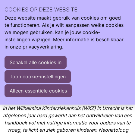
Neonatologie staat centraal in ons nieuws. Lees hier over
COOKIES OP DEZE WEBSITE
ontwikkelingen binnen en buiten onze Care4Neo
Deze website maakt gebruik van cookies om goed
Community
te functioneren. Als je wilt aanpassen welke cookies
Nieuws
we mogen gebruiken, kan je jouw cookie-
Handboek voor ouders op de NICU: een krachtig hulpmiddel
instellingen wijzigen. Meer informatie is beschikbaar
in onze
privacyverklaring
.
Handboek voor ouders op de NICU: een krachtig
hulpmiddel
Schakel alle cookies in
In het Wilhelmina Kinderziekenhuis (WKZ) in Utrecht is het
Toon cookie-instellingen
afgelopen jaar hard gewerkt aan het ontwikkelen van een
handboek vol met nuttige informatie voor ouders van te
Alleen essentiële cookies
vroeg, te licht en ziek geboren kinderen
In het Wilhelmina Kinderziekenhuis (WKZ) in Utrecht is het
afgelopen jaar hard gewerkt aan het ontwikkelen van een
handboek vol met nuttige informatie voor ouders van te
vroeg, te licht en ziek geboren kinderen. Neonatoloog