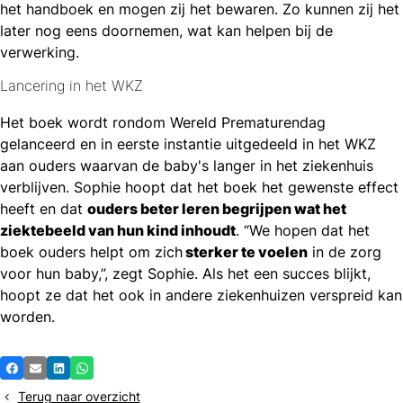
het handboek en mogen zij het bewaren. Zo kunnen zij het
later nog eens doornemen, wat kan helpen bij de
verwerking.
Lancering in het WKZ
Het boek wordt rondom Wereld Prematurendag
gelanceerd en in eerste instantie uitgedeeld in het WKZ
aan ouders waarvan de baby's langer in het ziekenhuis
verblijven. Sophie hoopt dat het boek het gewenste effect
heeft en dat
ouders beter leren begrijpen wat het
ziektebeeld van hun kind inhoudt
. “We hopen dat het
boek ouders helpt om zich
sterker te voelen
in de zorg
voor hun baby,”, zegt Sophie. Als het een succes blijkt,
hoopt ze dat het ook in andere ziekenhuizen verspreid kan
worden.
Deel
Facebook
E-mail
LinkedIn
Whatsapp
dit
Terug naar overzicht