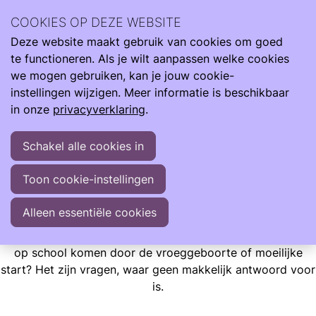
Wij zijn er de hele reis van klein naar groot. Met informatie
COOKIES OP DEZE WEBSITE
om je te ondersteunen als je kind te vroeg, te licht en ziek
Deze website maakt gebruik van cookies om goed
geboren wordt.
Ope
Zoeken
te functioneren. Als je wilt aanpassen welke cookies
men
Informatie
Opgroeien
Soorten problemen op school
we mogen gebruiken, kan je jouw cookie-
instellingen wijzigen. Meer informatie is beschikbaar
Soorten problemen op school
in onze
privacyverklaring
.
Er is iets met mijn kind, maar wat? Aan de ene kant is het
Schakel alle cookies in
fijn dat de medische wetenschap geen stempeltje op je
kind kan zetten. Aan de andere kant is het lastig. Het heeft
Toon cookie-instellingen
geen naam. En: het is ook lastig om hulp voor je kind te
krijgen als er
geen duidelijke diagnose is
. Want komt het
Alleen essentiële cookies
nu door die vroeggeboorte dat je kind niet mee kan
komen op school? En doet het er toe dat die problemen
op school komen door de vroeggeboorte of moeilijke
start? Het zijn vragen, waar geen makkelijk antwoord voor
is.