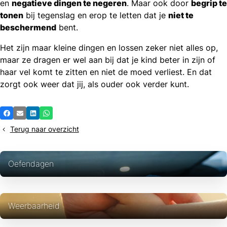
en
negatieve dingen te negeren
. Maar ook door
begrip te
tonen
bij tegenslag en erop te letten dat je
niet te
beschermend
bent.
Het zijn maar kleine dingen en lossen zeker niet alles op,
maar ze dragen er wel aan bij dat je kind beter in zijn of
haar vel komt te zitten en niet de moed verliest. En dat
zorgt ook weer dat jij, als ouder ook verder kunt.
Deel
Facebook
E-mail
LinkedIn
Whatsapp
dit
Terug naar overzicht
bericht
Oefendagen
Weerbaarheid