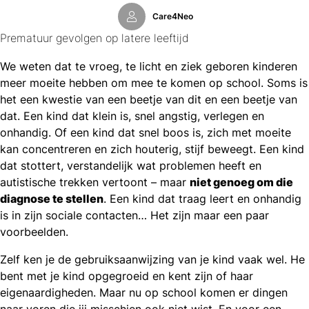
Care4Neo
Prematuur gevolgen op latere leeftijd
We weten dat te vroeg, te licht en ziek geboren kinderen
meer moeite hebben om mee te komen op school. Soms is
het een kwestie van een beetje van dit en een beetje van
dat. Een kind dat klein is, snel angstig, verlegen en
onhandig. Of een kind dat snel boos is, zich met moeite
kan concentreren en zich houterig, stijf beweegt. Een kind
dat stottert, verstandelijk wat problemen heeft en
autistische trekken vertoont – maar
niet genoeg om die
diagnose te stellen
. Een kind dat traag leert en onhandig
is in zijn sociale contacten… Het zijn maar een paar
voorbeelden.
Zelf ken je de gebruiksaanwijzing van je kind vaak wel. He
bent met je kind opgegroeid en kent zijn of haar
eigenaardigheden. Maar nu op school komen er dingen
naar voren die jij misschien ook niet wist. En voor een