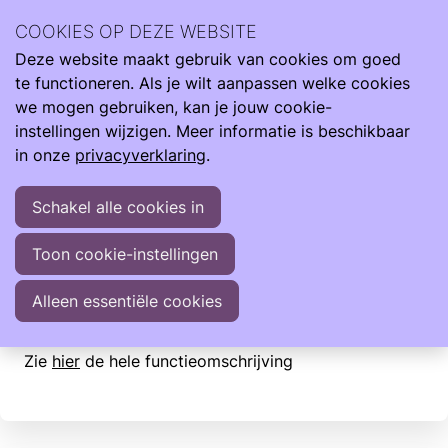
Vacatures
COOKIES OP DEZE WEBSITE
Deze website maakt gebruik van cookies om goed
Ope
Zoeken
Een bijdrage leveren aan de Care4Neo Community?
te functioneren. Als je wilt aanpassen welke cookies
men
Misschien zoeken we jou!
we mogen gebruiken, kan je jouw cookie-
Bekijk onze openstaande vacatures
instellingen wijzigen. Meer informatie is beschikbaar
Fondsenwerver
in onze
privacyverklaring
.
VRIJWILLIG
Schakel alle cookies in
Zet jouw talent en doorzettingsvermogen in binnen
deze betekenisvolle rol. Als fondsenwerver bij
Toon cookie-instellingen
Care4Neo speur je naar kansen, schrijf je mee met
aanvragen en help je impact maken voor de
Alleen essentiële cookies
allerkleinsten.
Zie
hier
de hele functieomschrijving