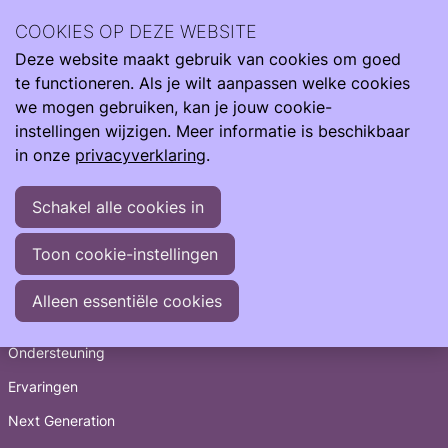
Bedankt voor je donatie
COOKIES OP DEZE WEBSITE
Deze website maakt gebruik van cookies om goed
Ope
Zoeken
Hartelijk dank voor je bijdrage aan de Care4Neo
te functioneren. Als je wilt aanpassen welke cookies
men
Community!
we mogen gebruiken, kan je jouw cookie-
instellingen wijzigen. Meer informatie is beschikbaar
in onze
privacyverklaring
.
Schakel alle cookies in
Toon cookie-instellingen
Snel naar
Alleen essentiële cookies
Informatie
Ondersteuning
Ervaringen
Next Generation