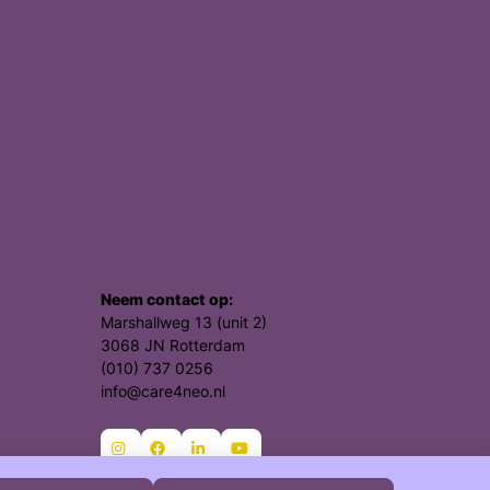
Neem contact op:
Marshallweg 13 (unit 2)
3068 JN Rotterdam
(010) 737 0256
info@care4neo.nl
Ga
Ga
Ga
Ga