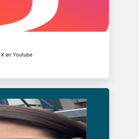
,
X
en
Youtube