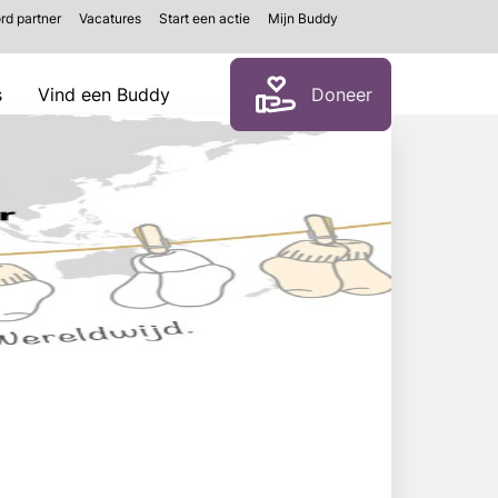
rd partner
Vacatures
Start een actie
Mijn Buddy
Zoeken
s
Vind een Buddy
Doneer