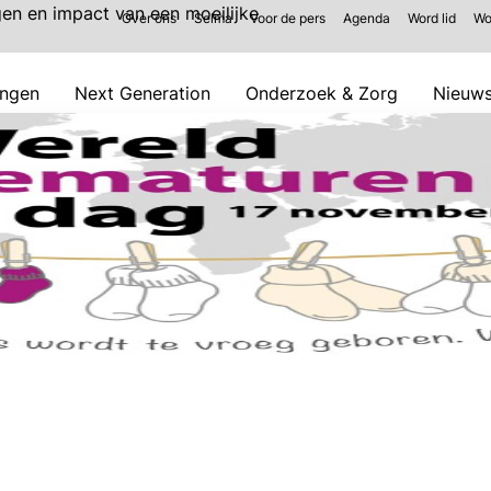
n en impact van een moeilijke
Over ons
Selma
Voor de pers
Agenda
Word lid
Wo
ingen
Next Generation
Onderzoek & Zorg
Nieuw