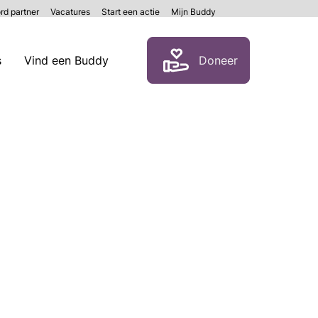
rd partner
Vacatures
Start een actie
Mijn Buddy
Zoeken
s
Vind een Buddy
Doneer