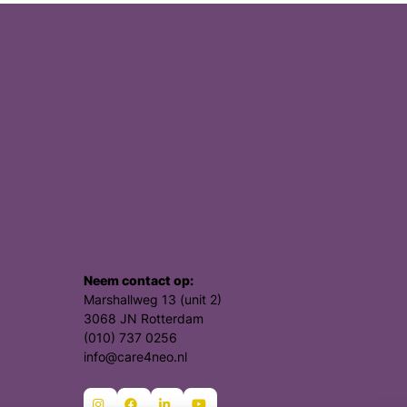
Neem contact op:
Marshallweg 13 (unit 2)
3068 JN Rotterdam
(010) 737 0256
info@care4neo.nl