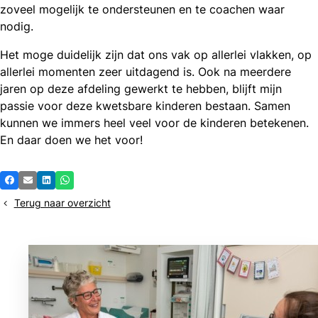
zoveel mogelijk te ondersteunen en te coachen waar
nodig.
Het moge duidelijk zijn dat ons vak op allerlei vlakken, op
allerlei momenten zeer uitdagend is. Ook na meerdere
jaren op deze afdeling gewerkt te hebben, blijft mijn
passie voor deze kwetsbare kinderen bestaan. Samen
kunnen we immers heel veel voor de kinderen betekenen.
En daar doen we het voor!
Deel
Facebook
E-mail
LinkedIn
Whatsapp
dit
Terug naar overzicht
bericht