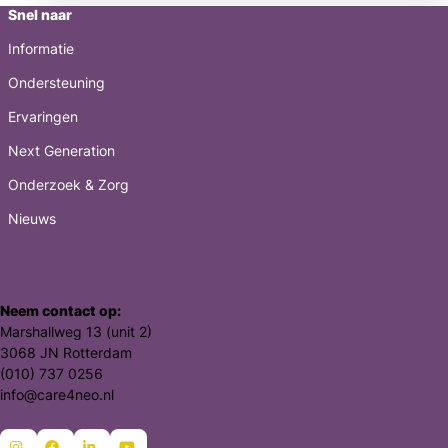
Snel naar
Informatie
Ondersteuning
Ervaringen
Next Generation
Onderzoek & Zorg
Nieuws
Neem contact op:
Marshallweg 13 (unit 2)
3068 JN Rotterdam
(010) 737 0256
info@care4neo.nl