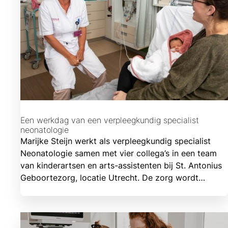
Een werkdag van een verpleegkundig specialist
neonatologie
Marijke Steijn werkt als verpleegkundig specialist
Neonatologie samen met vier collega’s in een team
van kinderartsen en arts-assistenten bij St. Antonius
Geboortezorg, locatie Utrecht. De zorg wordt
verleend op basis van de visie Family Centered Care,
gezinsgerichte zorg. Moeder, kind en partner blijven
in principe bij elkaar. Ook als er extra zorg nodig is.
De neosuites zijn speciaal ingericht voor