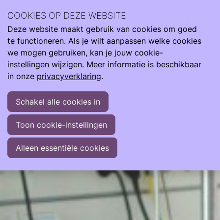
Ervaringsverhalen van anderen uit de Care4Neo
COOKIES OP DEZE WEBSITE
Community kunnen je herkenning bieden, realiteit en hoop.
Deze website maakt gebruik van cookies om goed
Ervaringen
In het ziekenhuis
te functioneren. Als je wilt aanpassen welke cookies
Een kinderarts-neonatoloog vertelt
we mogen gebruiken, kan je jouw cookie-
instellingen wijzigen. Meer informatie is beschikbaar
Een kinderarts-neonatoloog vertelt
in onze
privacyverklaring
.
Contact met de kwetsbare kinderen en met de ouders,
Schakel alle cookies in
geschreven door de ogen van een gepassioneerd
kinderarts-neonatoloog.
Toon cookie-instellingen
Alleen essentiële cookies