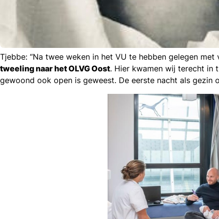
Tjebbe: “Na twee weken in het VU te hebben gelegen met 
tweeling naar het OLVG Oost
. Hier kwamen wij terecht in
l
gewoond ook open is geweest. De eerste nacht als gezin o
acebook
mail
icht
nkedIn
hatsapp