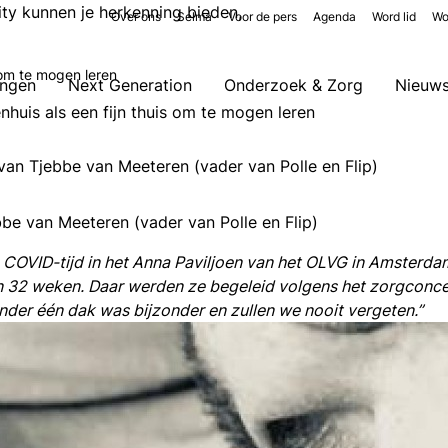
y kunnen je herkenning bieden,
Over ons
Selma
Voor de pers
Agenda
Word lid
Wo
s om te mogen leren
ingen
Next Generation
Onderzoek & Zorg
Nieuw
nhuis als een fijn thuis om te mogen leren
van Tjebbe van Meeteren (vader van Polle en Flip)
be van Meeteren (vader van Polle en Flip)
COVID-tijd in het Anna Paviljoen van het OLVG in Amsterdam
 32 weken. Daar werden ze begeleid volgens het zorgconcep
onder één dak was bijzonder en zullen we nooit vergeten.”