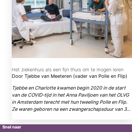
Het ziekenhuis als een fijn thuis om te mogen leren
Door Tjebbe van Meeteren (vader van Polle en Flip)
Tjebbe en Charlotte kwamen begin 2020 in de start
van de COVID-tijd in het Anna Paviljoen van het OLVG
in Amsterdam terecht met hun tweeling Polle en Flip.
Ze waren geboren na een zwangerschapsduur van 32
weken. Daar werden ze begeleid volgens het
zorgconcept Family Integrated Care. “De eerste nacht
Snel naar
als gezin onder één dak was bijzonder en zullen we