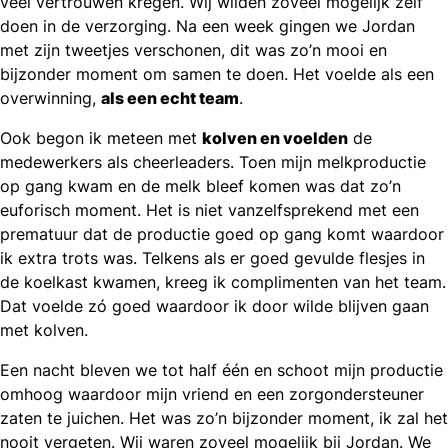
veel vertrouwen kregen. Wij wilden zoveel mogelijk zelf
doen in de verzorging. Na een week gingen we Jordan
met zijn tweetjes verschonen, dit was zo’n mooi en
bijzonder moment om samen te doen. Het voelde als een
overwinning,
als een echt team
.
Ook begon ik meteen met
kolven en voelden
de
medewerkers als cheerleaders. Toen mijn melkproductie
op gang kwam en de melk bleef komen was dat zo’n
euforisch moment. Het is niet vanzelfsprekend met een
prematuur dat de productie goed op gang komt waardoor
ik extra trots was. Telkens als er goed gevulde flesjes in
de koelkast kwamen, kreeg ik complimenten van het team.
Dat voelde zó goed waardoor ik door wilde blijven gaan
met kolven.
Een nacht bleven we tot half één en schoot mijn productie
omhoog waardoor mijn vriend en een zorgondersteuner
zaten te juichen. Het was zo’n bijzonder moment, ik zal het
nooit vergeten. Wij waren zoveel mogelijk bij Jordan. We