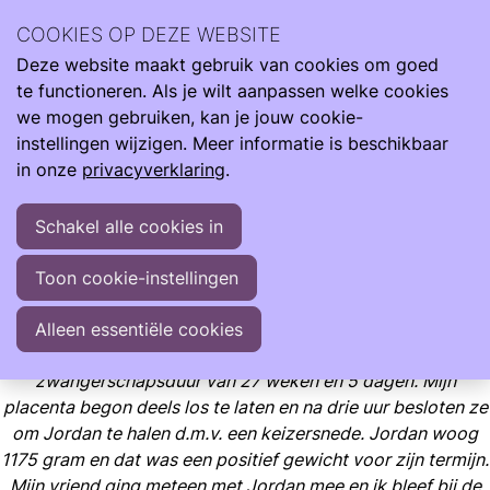
Ervaringsverhalen van anderen uit de Care4Neo
COOKIES OP DEZE WEBSITE
Community kunnen je herkenning bieden, realiteit en hoop.
Deze website maakt gebruik van cookies om goed
Ervaringen
In het ziekenhuis
te functioneren. Als je wilt aanpassen welke cookies
Jordan is geboren met een zwangerschapsduur van 27 weken en 5
we mogen gebruiken, kan je jouw cookie-
dagen
instellingen wijzigen. Meer informatie is beschikbaar
in onze
privacyverklaring
.
Jordan is geboren met een zwangerschapsduur van 27
weken en 5 dagen
Schakel alle cookies in
Ervaringsverhaal van Petra (moeder van Jordan)
Toon cookie-instellingen
Door Petra (moeder van Jordan)
Alleen essentiële cookies
Onze zoon Jordan is geboren op 17 mei 2023 met een
zwangerschapsduur van 27 weken en 5 dagen. Mijn
placenta begon deels los te laten en na drie uur besloten ze
om Jordan te halen d.m.v. een keizersnede. Jordan woog
1175 gram en dat was een positief gewicht voor zijn termijn.
Mijn vriend ging meteen met Jordan mee en ik bleef bij de