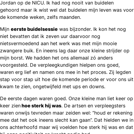
Jordan op de NICU. Ik had nog nooit van buidelen
gehoord maar ik wist wel dat buidelen mijn leven was voor
de komende weken, zelfs maanden.
Mijn
eerste buidelsessie
was bijzonder. Ik kon het nog
niet bevatten dat ik zeven uur daarvoor nog
nietsvermoedend aan het werk was met mijn mooie
zwangere buik. En ineens lag daar onze kleine strijder op
mijn borst. We hadden het ons allemaal zó anders
voorgesteld. De verpleegkundigen hielpen ons goed,
waren erg lief en namen ons mee in het proces. Zij legden
stap voor stap uit hoe de komende periode er voor ons uit
kwam te zien, ongetwijfeld met ups en downs.
De eerste dagen waren goed. Onze kleine man liet keer op
keer zien
hoe sterk hij was
. De artsen en verpleegsters
waren onwijs tevreden maar zeiden wel: “houd er rekening
mee dat het ook ineens slecht kan gaan”. Dat hielden we in
ons achterhoofd maar wij voelden hoe sterk hij was en dat