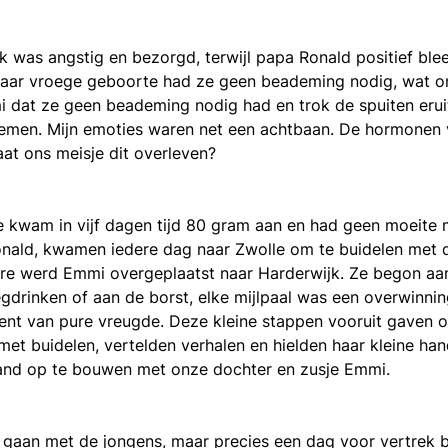
 was angstig en bezorgd, terwijl papa Ronald positief blee
s haar vroege geboorte had ze geen beademing nodig, wat 
i
dat ze geen beademing nodig had en trok de spuiten erui
emen. Mijn emoties waren net een achtbaan. De hormonen
aat ons meisje dit overleven?
 kwam in vijf dagen tijd 80 gram aan en had geen moeite 
nald, kwamen iedere dag naar Zwolle om te buidelen met de
are werd Emmi overgeplaatst naar Harderwijk. Ze begon aa
egdrinken of aan de borst, elke mijlpaal was een overwinnin
ent van pure vreugde. Deze kleine stappen vooruit gaven 
met buidelen, vertelden verhalen en hielden haar kleine h
band op te bouwen met onze dochter en zusje Emmi.
e gaan met de jongens, maar precies een dag voor vertrek b