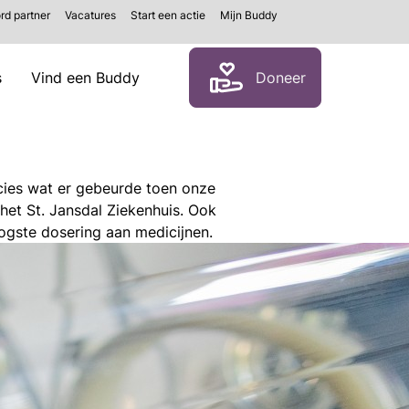
rd partner
Vacatures
Start een actie
Mijn Buddy
Zoeken
s
Vind een Buddy
Doneer
cies wat er gebeurde toen onze
et St. Jansdal Ziekenhuis. Ook
ogste dosering aan medicijnen.