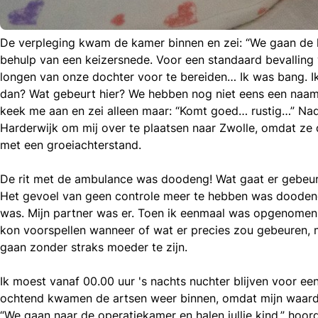
De verpleging kwam de kamer binnen en zei: “We gaan de 
behulp van een keizersnede. Voor een standaard bevalling
l
longen van onze dochter voor te bereiden… Ik was bang. I
acebook
dan? Wat gebeurt hier? We hebben nog niet eens een naam v
mail
icht
keek me aan en zei alleen maar: “Komt goed… rustig…” Nad
nkedIn
Harderwijk om mij over te plaatsen naar Zwolle, omdat z
hatsapp
met een groeiachterstand.
De rit met de ambulance was doodeng! Wat gaat er gebeure
Het gevoel van geen controle meer te hebben was doodeng, m
was. Mijn partner was er. Toen ik eenmaal was opgenomen 
kon voorspellen wanneer of wat er precies zou gebeuren, m
gaan zonder straks moeder te zijn.
Ik moest vanaf 00.00 uur 's nachts nuchter blijven voor ee
ochtend kwamen de artsen weer binnen, omdat mijn waarde
“We gaan naar de operatiekamer en halen jullie kind,” hoor