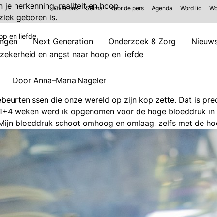
je herkenning, realiteit en hoop
Over ons
Selma
Voor de pers
Agenda
Word lid
Wo
 ziek geboren is.
p en liefde
ingen
Next Generation
Onderzoek & Zorg
Nieuw
zekerheid en angst naar hoop en liefde
Door Anna–Maria Nageler
eurtenissen die onze wereld op zijn kop zette. Dat is pre
31+4 weken werd ik opgenomen voor de hoge bloeddruk in h
 Mijn bloeddruk schoot omhoog en omlaag, zelfs met de ho