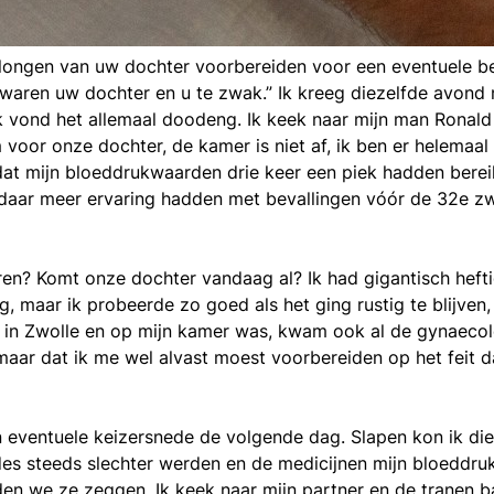
longen van uw dochter voorbereiden voor een eventuele be
 waren uw dochter en u te zwak.” Ik kreeg diezelfde avond
k vond het allemaal doodeng. Ik keek naar mijn man Ronald
oor onze dochter, de kamer is niet af, ik ben er helemaal 
at mijn bloeddrukwaarden drie keer een piek hadden bereik
e daar meer ervaring hadden met bevallingen vóór de 32e 
n? Komt onze dochter vandaag al? Ik had gigantisch hefti
aar ik probeerde zo goed als het ging rustig te blijven, w
in Zwolle en op mijn kamer was, kwam ook al de gynaecolo
aar dat ik me wel alvast moest voorbereiden op het feit da
n eventuele keizersnede de volgende dag. Slapen kon ik die 
s steeds slechter werden en de medicijnen mijn bloeddruk
den we ze zeggen. Ik keek naar mijn partner en de tranen ba