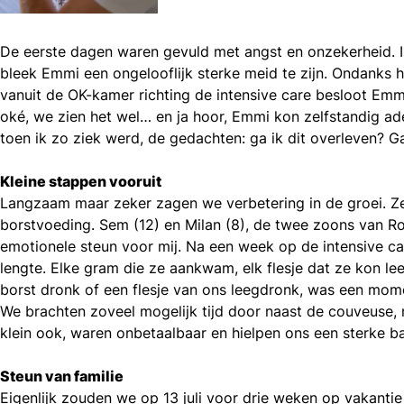
De eerste dagen waren gevuld met angst en onzekerheid. Ik
bleek
Emmi
een ongelooflijk sterke meid te zijn. Ondank
vanuit de OK-kamer richting de intensive care besloot
Emm
oké, we zien het wel… en ja hoor,
Emmi
kon zelfstandig ad
toen ik zo ziek werd, de gedachten: ga ik dit overleven? G
Kleine stappen vooruit
Langzaam maar zeker zagen we verbetering in de groei. Ze
borstvoeding. Sem (12) en Milan (8), de twee zoons van Ro
emotionele steun voor mij. Na een week op de intensive c
lengte. Elke gram die ze aankwam, elk flesje dat ze kon le
borst dronk of een flesje van ons leegdronk, was een mom
We brachten zoveel mogelijk tijd door naast de couveuse, 
klein ook, waren onbetaalbaar en hielpen ons een sterke 
Steun van familie
Eigenlijk zouden we op 13 juli voor drie weken op vakanti