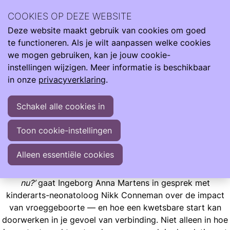
De Care4Neo Next Generation Community zet zich in voor
COOKIES OP DEZE WEBSITE
optimale zorg, ondersteuning en kwaliteit voor leven van
Deze website maakt gebruik van cookies om goed
tieners en volwassenen die te vroeg, te licht en ziek
te functioneren. Als je wilt aanpassen welke cookies
geboren zijn.
we mogen gebruiken, kan je jouw cookie-
Next Generation
instellingen wijzigen. Meer informatie is beschikbaar
Vroeggeboorte: Je hoeft het niet alleen te doen
in onze
privacyverklaring
.
Vroeggeboorte: Je hoeft het niet alleen te doen
Schakel alle cookies in
Over verbinding en een kwetsbare start.
Toon cookie-instellingen
Er staat weer een nieuwe podcast aflevering online.
Alleen essentiële cookies
In deze aflevering van
‘Veel te vroeg geboren, hoe is het
nu?’
gaat Ingeborg Anna Martens in gesprek met
kinderarts-neonatoloog Nikk Conneman over de impact
van vroeggeboorte — en hoe een kwetsbare start kan
doorwerken in je gevoel van verbinding. Niet alleen in hoe