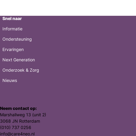
Snel naar
Informatie
Ondersteuning
Ervaringen
Next Generation
Onderzoek & Zorg
Nieuws
Neem contact op:
Marshallweg 13 (unit 2)
3068 JN Rotterdam
(010) 737 0256
info@care4neo.nl