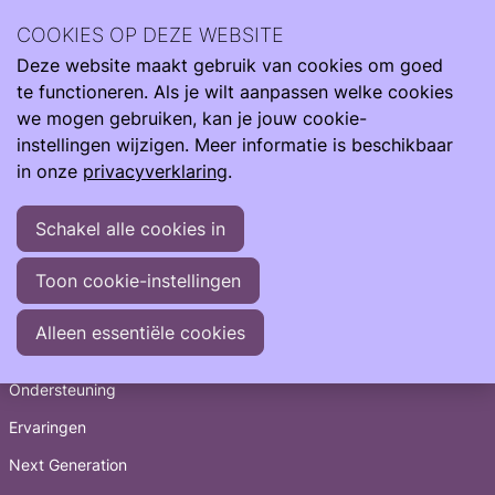
COOKIES OP DEZE WEBSITE
Deze website maakt gebruik van cookies om goed
Er is iets foutgegaan met de betaling. Probeer het nog een
Ope
Zoeken
te functioneren. Als je wilt aanpassen welke cookies
keer of neem
contact
met ons op.
men
we mogen gebruiken, kan je jouw cookie-
instellingen wijzigen. Meer informatie is beschikbaar
in onze
privacyverklaring
.
Schakel alle cookies in
Toon cookie-instellingen
Snel naar
Alleen essentiële cookies
Informatie
Ondersteuning
Ervaringen
Next Generation