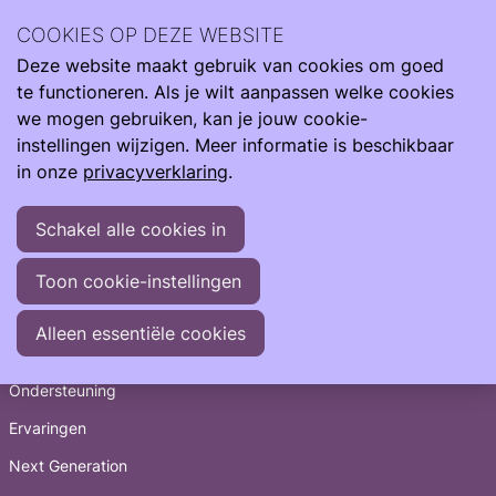
Wetenschappelijke onderzoek leidt tot meer kennis. Samen
COOKIES OP DEZE WEBSITE
meer impact.
Deze website maakt gebruik van cookies om goed
Ope
Zoeken
Onderzoek & Zorg
Studies
DOXA
te functioneren. Als je wilt aanpassen welke cookies
men
we mogen gebruiken, kan je jouw cookie-
instellingen wijzigen. Meer informatie is beschikbaar
in onze
privacyverklaring
.
Schakel alle cookies in
Toon cookie-instellingen
Snel naar
Alleen essentiële cookies
Informatie
Ondersteuning
Ervaringen
Next Generation