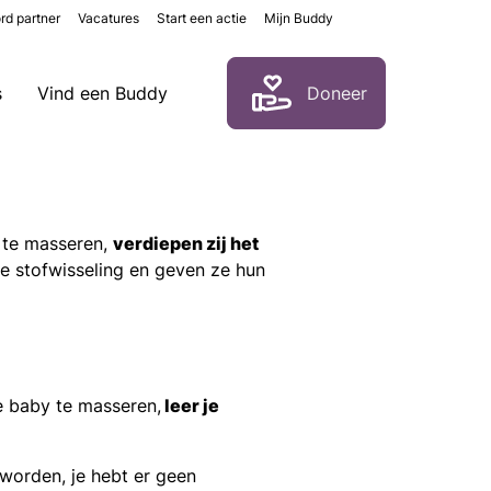
rd partner
Vacatures
Start een actie
Mijn Buddy
Zoeken
s
Vind een Buddy
Doneer
 te masseren,
verdiepen zij het
e stofwisseling en geven ze hun
e baby te masseren,
leer je
worden, je hebt er geen