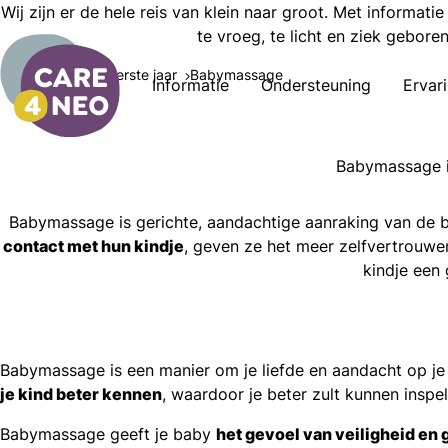
Wij zijn er de hele reis van klein naar groot. Met informati
te vroeg, te licht en ziek gebore
Informatie
Eerste jaar
Babymassage
Informatie
Ondersteuning
Ervar
Babymassage i
Babymassage is gerichte, aandachtige aanraking van de 
contact met hun kindje
, geven ze het meer zelfvertrouwe
kindje een
Babymassage is een manier om je liefde en aandacht op je
je kind beter kennen
, waardoor je beter zult kunnen insp
l
acebook
Babymassage geeft je baby
het gevoel van veiligheid en
mail