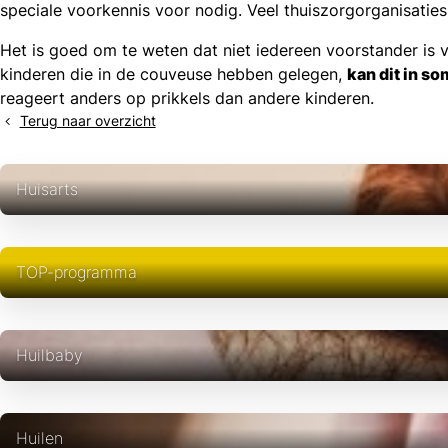
icht
speciale voorkennis voor nodig. Veel thuiszorgorganisati
nkedIn
hatsapp
Het is goed om te weten dat niet iedereen voorstander is va
kinderen die in de couveuse hebben gelegen,
kan dit in s
reageert anders op prikkels dan andere kinderen.
Terug naar overzicht
Huisarts
TOP-programma
Huilbaby
Huilen