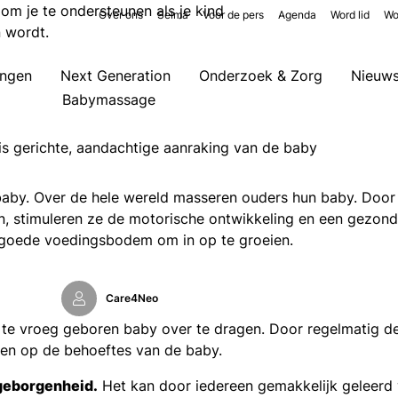
e om je te ondersteunen als je kind
Over ons
Selma
Voor de pers
Agenda
Word lid
Wo
n wordt.
ingen
Next Generation
Onderzoek & Zorg
Nieuw
Babymassage
s gerichte, aandachtige aanraking van de baby
baby. Over de hele wereld masseren ouders hun baby. Door
n, stimuleren ze de motorische ontwikkeling en een gezond
 goede voedingsbodem om in op te groeien.
Care4Neo
 te vroeg geboren baby over te dragen. Door regelmatig d
elen op de behoeftes van de baby.
 geborgenheid.
Het kan door iedereen gemakkelijk geleerd 