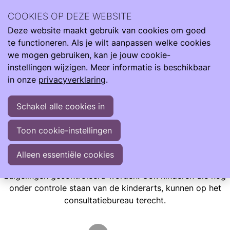
Wij zijn er de hele reis van klein naar groot. Met informatie
COOKIES OP DEZE WEBSITE
om je te ondersteunen als je kind te vroeg, te licht en ziek
Deze website maakt gebruik van cookies om goed
geboren wordt.
Ope
Zoeken
te functioneren. Als je wilt aanpassen welke cookies
men
Informatie
Eerste jaar
Consultatiebureau
we mogen gebruiken, kan je jouw cookie-
instellingen wijzigen. Meer informatie is beschikbaar
Consultatiebureau
in onze
privacyverklaring
.
Het is in Nederland een algemeen gebruik dat alle kinderen
Schakel alle cookies in
gedurende hun eerste jaren op een consultatiebureau voor
zuigelingen gecontroleerd worden.
Toon cookie-instellingen
Het is in Nederland een algemeen gebruik dat alle kinderen
Alleen essentiële cookies
gedurende hun eerste jaren op een consultatiebureau voor
zuigelingen gecontroleerd worden. Ook kinderen die nog
onder controle staan van de kinderarts, kunnen op het
consultatiebureau terecht.