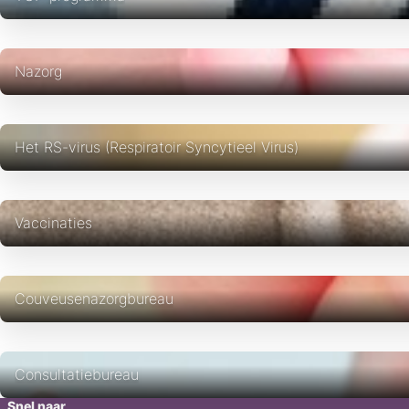
Nazorg
Het RS-virus (Respiratoir Syncytieel Virus)
Vaccinaties
Couveusenazorgbureau
Consultatiebureau
Snel naar