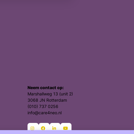
Neem contact op:
Marshallweg 13 (unit 2)
3068 JN Rotterdam
(010) 737 0256
info@care4neo.nl