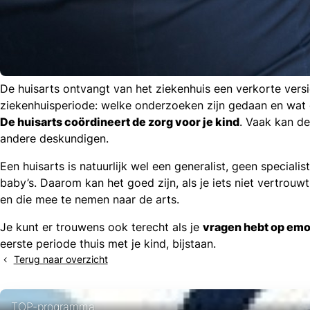
De huisarts ontvangt van het ziekenhuis een verkorte versi
ziekenhuisperiode: welke onderzoeken zijn gedaan en wat d
l
De huisarts coördineert de zorg voor je kind
. Vaak kan de
acebook
andere deskundigen.
mail
icht
nkedIn
Een huisarts is natuurlijk wel een generalist, geen specia
hatsapp
baby’s. Daarom kan het goed zijn, als je iets niet vertrou
en die mee te nemen naar de arts.
Je kunt er trouwens ook terecht als je
vragen hebt op emo
eerste periode thuis met je kind, bijstaan.
Terug naar overzicht
TOP-programma