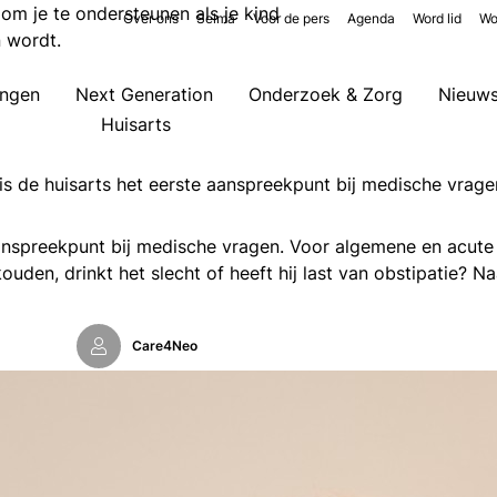
e om je te ondersteunen als je kind
Over ons
Selma
Voor de pers
Agenda
Word lid
Wo
n wordt.
ingen
Next Generation
Onderzoek & Zorg
Nieuw
Huisarts
, is de huisarts het eerste aanspreekpunt bij medische vrage
e aanspreekpunt bij medische vragen. Voor algemene en acute
uden, drinkt het slecht of heeft hij last van obstipatie? Na
Care4Neo