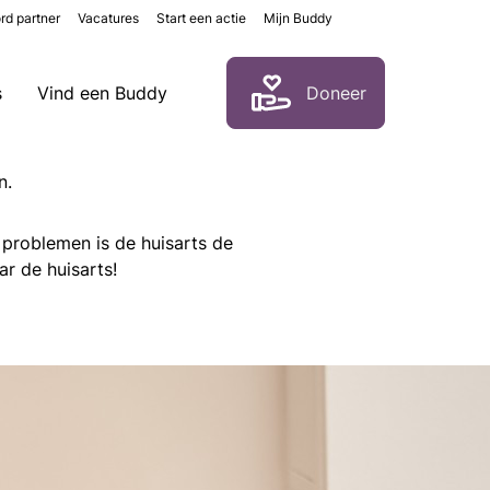
rd partner
Vacatures
Start een actie
Mijn Buddy
Zoeken
s
Vind een Buddy
Doneer
n.
 problemen is de huisarts de
ar de huisarts!