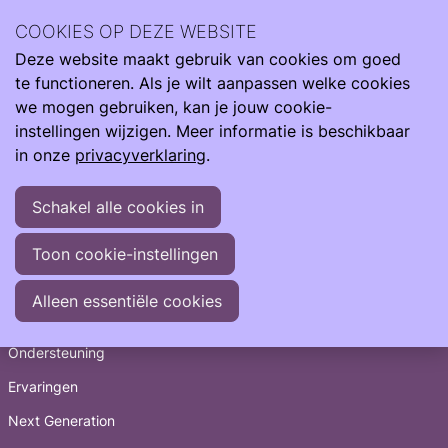
Wetenschappelijke onderzoek leidt tot meer kennis. Samen
COOKIES OP DEZE WEBSITE
meer impact.
Deze website maakt gebruik van cookies om goed
Ope
Zoeken
Onderzoek & Zorg
Studies
EOS
te functioneren. Als je wilt aanpassen welke cookies
men
we mogen gebruiken, kan je jouw cookie-
instellingen wijzigen. Meer informatie is beschikbaar
in onze
privacyverklaring
.
Schakel alle cookies in
Toon cookie-instellingen
Snel naar
Alleen essentiële cookies
Informatie
Ondersteuning
Ervaringen
Next Generation