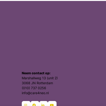
Neem contact op:
Marshallweg 13 (unit 2)
3068 JN Rotterdam
(010) 737 0256
info@care4neo.nl