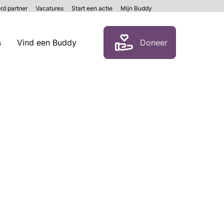
rd partner
Vacatures
Start een actie
Mijn Buddy
Zoeken
s
Vind een Buddy
Doneer