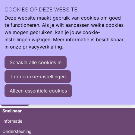
Log in
COOKIES OP DEZE WEBSITE
Deze website maakt gebruik van cookies om goed
Ope
Zoeken
Nog geen Buddy account
klik hier
voor meer uitleg.
te functioneren. Als je wilt aanpassen welke cookies
men
Log in
we mogen gebruiken, kan je jouw cookie-
E-mailadres
instellingen wijzigen. Meer informatie is beschikbaar
in onze
privacyverklaring
.
Wachtwoord
Schakel alle cookies in
Wachtwoord weergeven
Toon cookie-instellingen
Wachtwoord vergeten?
Alleen essentiële cookies
Inloggen
Snel naar
Informatie
Ondersteuning