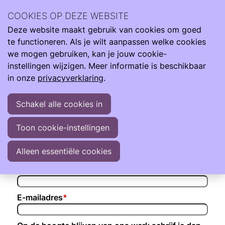
Aanmelden voor Ouders | Online Neo-Café
COOKIES OP DEZE WEBSITE
Deze website maakt gebruik van cookies om goed
Ope
Zoeken
Ouders | Online Neo-Café
te functioneren. Als je wilt aanpassen welke cookies
men
donderdag 10 september 2026 van 20:00 uur tot 21:00 uur
we mogen gebruiken, kan je jouw cookie-
instellingen wijzigen. Meer informatie is beschikbaar
in onze
privacyverklaring
.
Persoonlijke informatie
Schakel alle cookies in
Voornaam
*
Toon cookie-instellingen
Tussenvoegsel
Alleen essentiële cookies
Naam
*
E-mailadres
*