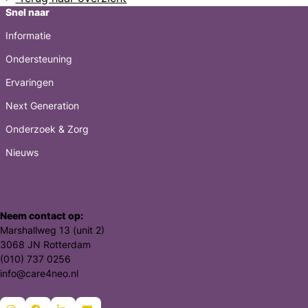
Snel naar
Informatie
Ondersteuning
Ervaringen
Next Generation
Onderzoek & Zorg
Nieuws
Neem contact op:
Marshallweg 13 (unit 2)
3068 JN Rotterdam
(010) 737 0256
info@care4neo.nl