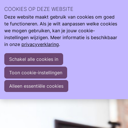
Over Ouders | Online Neo-Café
COOKIES OP DEZE WEBSITE
Deze website maakt gebruik van cookies om goed
te functioneren. Als je wilt aanpassen welke cookies
do
we mogen gebruiken, kan je jouw cookie-
10
2026
instellingen wijzigen. Meer informatie is beschikbaar
sep
in onze
privacyverklaring
.
20:00
- 21:00
Online
Ouders | Online Neo-Café
Schakel alle cookies in
Elke maand organiseert Care4Neo vanuit Ouders
Toon cookie-instellingen
voor Ouders een Online Neo-Café via Teams.
Alleen essentiële cookies