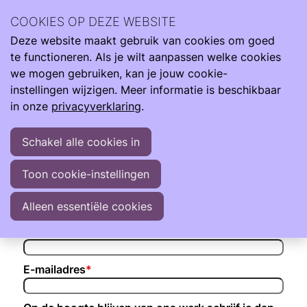
Aanmelden voor Ouders | Online Neo-Café
COOKIES OP DEZE WEBSITE
Deze website maakt gebruik van cookies om goed
Ope
Zoeken
Ouders | Online Neo-Café
te functioneren. Als je wilt aanpassen welke cookies
men
donderdag 10 september 2026 van 20:00 uur tot 21:00 uur
we mogen gebruiken, kan je jouw cookie-
instellingen wijzigen. Meer informatie is beschikbaar
in onze
privacyverklaring
.
Persoonlijke informatie
Schakel alle cookies in
Voornaam
*
Toon cookie-instellingen
Tussenvoegsel
Alleen essentiële cookies
Naam
*
E-mailadres
*