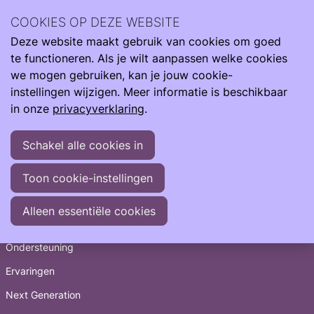
Meeting detailpagina weer thuis
COOKIES OP DEZE WEBSITE
Deze website maakt gebruik van cookies om goed
Ope
Zoeken
Ouders voor Ouders - Weer Thuis gesprek
te functioneren. Als je wilt aanpassen welke cookies
men
donderdag 9 oktober 2025 van 20:00 uur tot 21:00 uur
we mogen gebruiken, kan je jouw cookie-
instellingen wijzigen. Meer informatie is beschikbaar
in onze
privacyverklaring
.
De aanmeldperiode is voorbij
Op dit moment is het niet meer mogelijk om je alsnog aan
Schakel alle cookies in
te melden omdat de aanmeldperiode voorbij is.
Toon cookie-instellingen
Snel naar
Alleen essentiële cookies
Informatie
Ondersteuning
Ervaringen
Next Generation