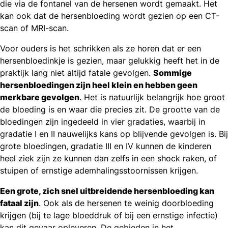
die via de fontanel van de hersenen wordt gemaakt. Het
kan ook dat de hersenbloeding wordt gezien op een CT-
scan of MRI-scan.
Voor ouders is het schrikken als ze horen dat er een
hersenbloedinkje is gezien, maar gelukkig heeft het in de
praktijk lang niet altijd fatale gevolgen.
Sommige
hersenbloedingen zijn heel klein en hebben geen
merkbare gevolgen
. Het is natuurlijk belangrijk hoe groot
de bloeding is en waar die precies zit. De grootte van de
bloedingen zijn ingedeeld in vier gradaties, waarbij in
gradatie I en II nauwelijks kans op blijvende gevolgen is. Bij
grote bloedingen, gradatie III en IV kunnen de kinderen
heel ziek zijn ze kunnen dan zelfs in een shock raken, of
stuipen of ernstige ademhalingsstoornissen krijgen.
Een grote, zich snel uitbreiden­de hersenbloeding kan
fataal zijn
. Ook als de hersenen te weinig doorbloeding
krijgen (bij te lage bloeddruk of bij een ernstige infectie)
kan dit gevaar opleveren. De gebieden in het