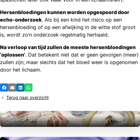
Hersenbloedingen kunnen worden opgespoord door
echo-onderzoek
. Als bij een kind het risico op een
hersenbloe­ding of op een afwijking in de witte stof groot
is, wordt zo’n onderzoek regelmatig herhaald.
Na verloop van tijd zullen de meeste hersenbloedingen
‘oplossen’
. Dat betekent niet dat er geen gevolgen (meer)
zullen zijn, maar slechts dat het bloed weer is opgenomen
door het lichaam.
Deel
Facebook
E-mail
LinkedIn
Whatsapp
dit
Terug naar overzicht
bericht
Neonatologie afdelingen