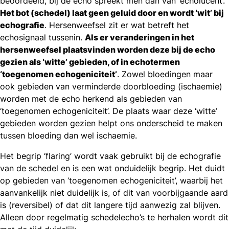
beoordeeld, bij de echo spreekt men dan van ‘echolucent’.
Het bot (schedel) laat geen geluid door en wordt ‘wit’ bij
echografie
. Hersenweefsel zit er wat betreft het
echosignaal tussenin.
Als er veranderingen in het
hersenweefsel plaatsvinden worden deze bij de echo
gezien als ‘witte’ gebieden, of in echotermen
‘toegenomen echogeniciteit’
. Zowel bloedingen maar
ook gebieden van verminderde doorbloeding (ischaemie)
worden met de echo herkend als gebieden van
‘toegenomen echogeniciteit’. De plaats waar deze ‘witte’
gebieden worden gezien helpt ons onderscheid te maken
tussen bloeding dan wel ischaemie.
Het begrip ‘flaring’ wordt vaak gebruikt bij de echografie
van de schedel en is een wat onduidelijk begrip. Het duidt
op gebieden van ‘toegenomen echogeniciteit’, waarbij het
aanvankelijk niet duidelijk is, of dit van voorbijgaande aard
is (reversibel) of dat dit langere tijd aanwezig zal blijven.
Alleen door regelmatig schedelecho’s te herhalen wordt dit