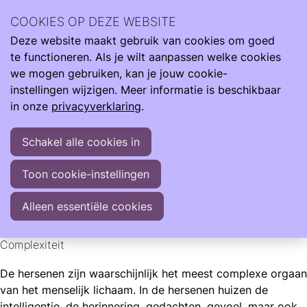
Wij zijn er de hele reis van klein naar groot. Met informatie
COOKIES OP DEZE WEBSITE
om je te ondersteunen als je kind te vroeg, te licht en ziek
Deze website maakt gebruik van cookies om goed
geboren wordt.
Ope
Zoeken
te functioneren. Als je wilt aanpassen welke cookies
men
Informatie
Neonatologie
we mogen gebruiken, kan je jouw cookie-
Complicaties na vroeggeboorte: hersenen
instellingen wijzigen. Meer informatie is beschikbaar
in onze
privacyverklaring
.
Complicaties na vroeggeboorte: hersenen
Schakel alle cookies in
Baby's die te vroeg worden geboren, hebben een groter
risico op een hersenbloeding. Het kwetsbare
Toon cookie-instellingen
hersenweefsel kan beschadigd raken
Alleen essentiële cookies
Care4Neo
Complexiteit
De hersenen zijn waarschijnlijk het meest complexe orgaan
van het menselijk lichaam. In de hersenen huizen de
intelligentie, de herinnering, gedachten, gevoel, maar ook