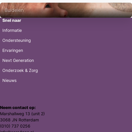
Buidelen
Snel naar
Informatie
Ondersteuning
Ervaringen
Next Generation
Onderzoek & Zorg
Nieuws
Neem contact op:
Marshallweg 13 (unit 2)
3068 JN Rotterdam
(010) 737 0256