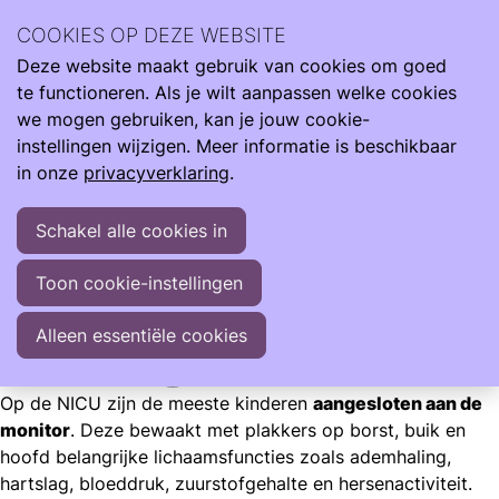
Wij zijn er de hele reis van klein naar groot. Met informatie
COOKIES OP DEZE WEBSITE
om je te ondersteunen als je kind te vroeg, te licht en ziek
Deze website maakt gebruik van cookies om goed
geboren wordt.
Ope
Zoeken
te functioneren. Als je wilt aanpassen welke cookies
men
Informatie
Neonatologie
Je baby op de NICU
we mogen gebruiken, kan je jouw cookie-
instellingen wijzigen. Meer informatie is beschikbaar
Je baby op de NICU
in onze
privacyverklaring
.
Baby's kunnen om verschillende redenen worden
Schakel alle cookies in
opgenomen op de Neonatale Intensive Care (NICU).
Sommigen zijn te vroeg geboren, anderen zijn op tijd
Toon cookie-instellingen
geboren, maar hebben wel intensieve zorg nodig.
Alleen essentiële cookies
Sophie van der Schoor
Op de NICU zijn de meeste kinderen
aangesloten aan de
monitor
. Deze bewaakt met plakkers op borst, buik en
hoofd belangrijke lichaamsfuncties zoals ademhaling,
hartslag, bloeddruk, zuurstofgehalte en hersenactiviteit.