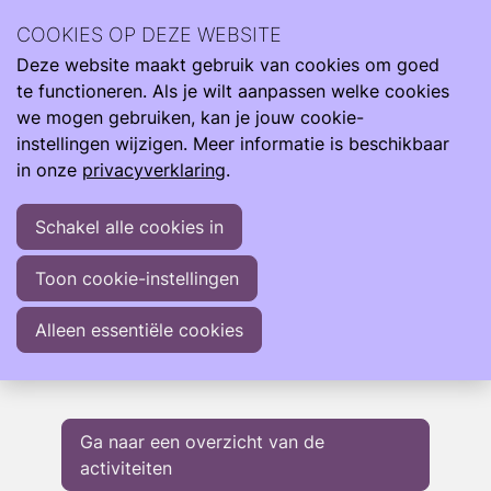
Wij zijn er de hele reis van klein naar groot. Om je te
COOKIES OP DEZE WEBSITE
ondersteunen als je te vroeg, te klein of ziek geboren
Deze website maakt gebruik van cookies om goed
was.
Ope
Zoeken
te functioneren. Als je wilt aanpassen welke cookies
men
Next Generation
Next Generation Ondersteuning
we mogen gebruiken, kan je jouw cookie-
instellingen wijzigen. Meer informatie is beschikbaar
Als (volwassen) couveusekind kun je hier terecht voor
in onze
privacyverklaring
.
ondersteuning over onderwerpen die jouw leven
beïnvloeden. Met ons team van ervaringsdeskundigen
Schakel alle cookies in
bieden we hulp en antwoorden, door middel van
verschillende activiteiten en initiatieven. Onze informatie
Toon cookie-instellingen
wordt in de loop van 2025 uitgebreid.
Alleen essentiële cookies
Activiteiten
Ga naar een overzicht van de
activiteiten