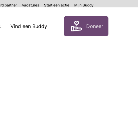
rd partner
Vacatures
Start een actie
Mijn Buddy
Zoeken
s
Vind een Buddy
Doneer