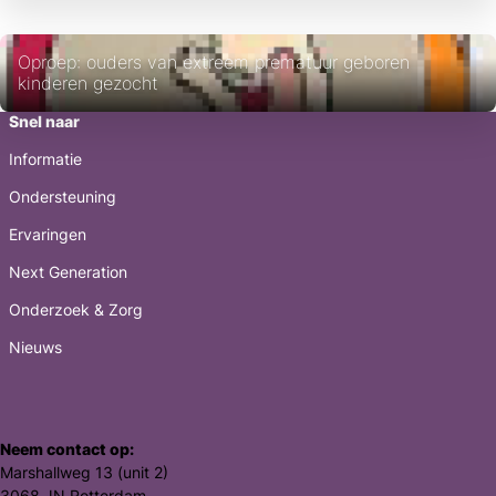
Oproep: ouders van extreem prematuur geboren
kinderen gezocht
Snel naar
Informatie
Ondersteuning
Ervaringen
Next Generation
Onderzoek & Zorg
Nieuws
Neem contact op:
Marshallweg 13 (unit 2)
3068 JN Rotterdam