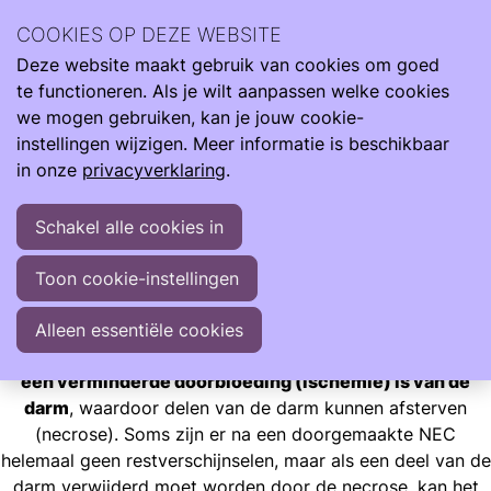
Wetenschappelijk onderzoek en richtlijnen spelen een
COOKIES OP DEZE WEBSITE
belangrijke rol in de zorg. Ons perspectief zorg voor
Deze website maakt gebruik van cookies om goed
impact.
te functioneren. Als je wilt aanpassen welke cookies
Onderzoek & Zorg
we mogen gebruiken, kan je jouw cookie-
Oproep aan ouders van (en) te vroeg geborenen (zelf) die te
instellingen wijzigen. Meer informatie is beschikbaar
maken kregen met NEC
in onze
privacyverklaring
.
Oproep aan ouders van (en) te vroeg geborenen (zelf) die
te maken kregen met NEC
Schakel alle cookies in
Necrotiserende enterocolitis (NEC) is een ernstige ziekte
Toon cookie-instellingen
die vooral voorkomt bij te vroeg geboren kinderen
(prematuren) en pasgeborenen met een heel laag
Alleen essentiële cookies
geboortegewicht. Het is een
darmontsteking waarbij er
een verminderde doorbloeding (ischemie) is van de
darm
, waardoor delen van de darm kunnen afsterven
(necrose). Soms zijn er na een doorgemaakte NEC
helemaal geen restverschijnselen, maar als een deel van de
darm verwijderd moet worden door de necrose, kan het