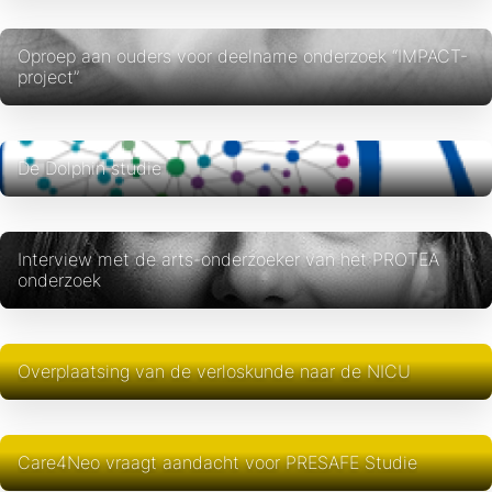
Oproep aan ouders voor deelname onderzoek “IMPACT-
project”
De Dolphin studie
Interview met de arts-onderzoeker van het PROTEA
onderzoek
Overplaatsing van de verloskunde naar de NICU
Care4Neo vraagt aandacht voor PRESAFE Studie