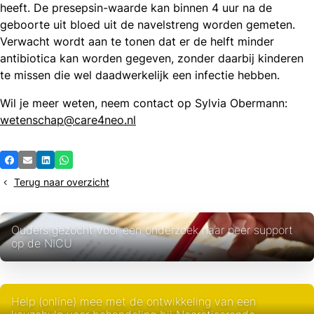
heeft. De presepsin-waarde kan binnen 4 uur na de
geboorte uit bloed uit de navelstreng worden gemeten.
Verwacht wordt aan te tonen dat er de helft minder
antibiotica kan worden gegeven, zonder daarbij kinderen
te missen die wel daadwerkelijk een infectie hebben.
Wil je meer weten, neem contact op Sylvia Obermann:
wetenschap@care4neo.nl
Deel
Facebook
E-mail
LinkedIn
Whatsapp
dit
Terug naar overzicht
bericht
Ouders gezocht voor een onderzoek naar peer support
op de NICU
Help (online) mee met de ontwikkeling van een