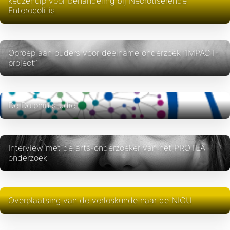
keuzehulp voor behandeling bij Necrotiserende
Enterocolitis
Oproep aan ouders voor deelname onderzoek “IMPACT-
project”
De Dolphin studie
Interview met de arts-onderzoeker van het PROTEA
onderzoek
Overplaatsing van de verloskunde naar de NICU