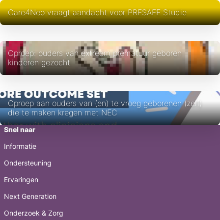
Care4Neo vraagt aandacht voor PRESAFE Studie
Oproep: ouders van extreem prematuur geboren
kinderen gezocht
Oproep aan ouders van (en) te vroeg geborenen (zelf)
die te maken kregen met NEC
Snel naar
Informatie
Ondersteuning
Ervaringen
Next Generation
Onderzoek & Zorg