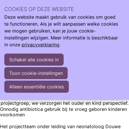
Wetenschappelijk onderzoek en richtlijnen spelen een
COOKIES OP DEZE WEBSITE
belangrijke rol in de zorg. Ons perspectief zorg voor
Deze website maakt gebruik van cookies om goed
impact.
Ope
Zoeken
te functioneren. Als je wilt aanpassen welke cookies
men
Onderzoek & Zorg
Care4Neo betrokken bij preSAFE studie
we mogen gebruiken, kan je jouw cookie-
instellingen wijzigen. Meer informatie is beschikbaar
Care4Neo betrokken bij preSAFE studie
in onze
privacyverklaring
.
Afgelopen winter hebben we online een survey uitgezet
Schakel alle cookies in
voor de bereidheid tot deelname aan de preSAFE studie.
De preSAFE studie onderzoekt of het antibioticagebruik
Toon cookie-instellingen
na de geboorte bij te vroeg geboren geboren kinderen op
een veilige manier vermindert kan worden. We zijn heel blij
Alleen essentiële cookies
om te kunnen melden dat deze studie een subsidie heeft
gekregen van ZonMW. Care4Neo is lid van de
projectgroep, we verzorgen het ouder en kind perspectief.
Onnodig antibiotica gebruik bij te vroeg geboren kinderen
voorkomen
Het projectteam onder leiding van neonatoloog Douwe