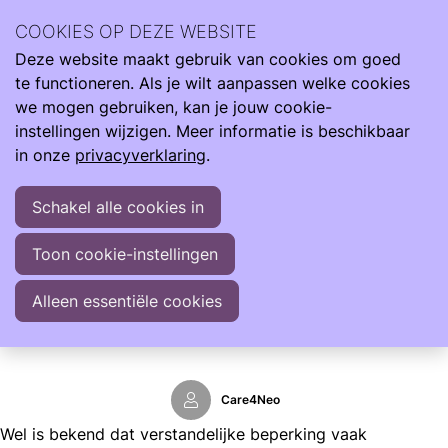
Wij zijn er de hele reis van klein naar groot. Met informatie
COOKIES OP DEZE WEBSITE
om je te ondersteunen als je kind te vroeg, te licht en ziek
Deze website maakt gebruik van cookies om goed
geboren wordt.
Ope
Zoeken
te functioneren. Als je wilt aanpassen welke cookies
men
Informatie
Opgroeien
Verstandelijke beperking
we mogen gebruiken, kan je jouw cookie-
instellingen wijzigen. Meer informatie is beschikbaar
Verstandelijke beperking
in onze
privacyverklaring
.
Bekend is dat het gemiddelde IQ van een prematuur lager
Schakel alle cookies in
is dan van een op tijd geboren kind. Daarbij moet worden
aangetekend, dat het ‘meten van het IQ middels een test’
Toon cookie-instellingen
ook aanvechtbaar is, want wat moet daar precies bij
gemeten worden? Bovendien zegt het IQ niet alles over
Alleen essentiële cookies
een verstandelijke beperking. Vaak zijn er ook beperkingen
op praktisch of sociaal gebied.
Care4Neo
Wel is bekend dat verstandelijke beperking vaak