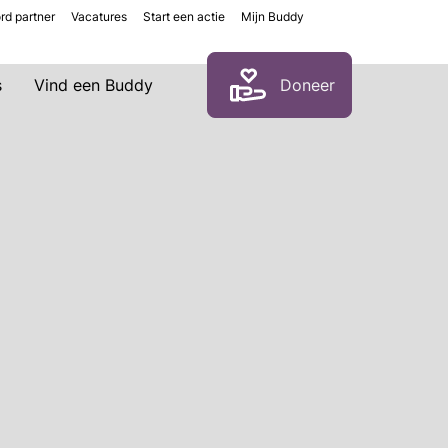
rd partner
Vacatures
Start een actie
Mijn Buddy
Zoeken
s
Vind een Buddy
Doneer