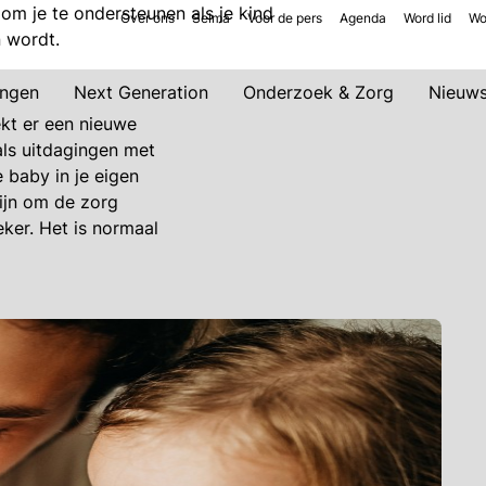
e om je te ondersteunen als je kind
Over ons
Selma
Voor de pers
Agenda
Word lid
Wo
n wordt.
ingen
Next Generation
Onderzoek & Zorg
Nieuw
ekt er een nieuwe
als uitdagingen met
e baby in je eigen
ijn om de zorg
eker. Het is normaal