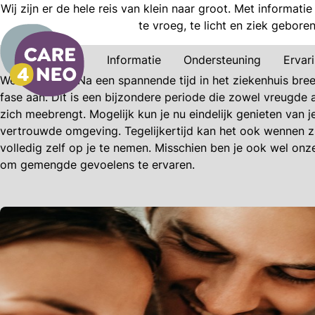
Wij zijn er de hele reis van klein naar groot. Met informati
te vroeg, te licht en ziek gebore
Eerste jaar
Informatie
Ondersteuning
Ervar
Welkom thuis! Na een spannende tijd in het ziekenhuis bre
fase aan. Dit is een bijzondere periode die zowel vreugde 
zich meebrengt. Mogelijk kun je nu eindelijk genieten van j
vertrouwde omgeving. Tegelijkertijd kan het ook wennen z
volledig zelf op je te nemen. Misschien ben je ook wel onz
om gemengde gevoelens te ervaren.