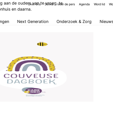
 aan de ouders van te vroeg, te
Over ons
Selma
Voor de pers
Agenda
Word lid
Wo
kenhuis en daarna.
ingen
Next Generation
Onderzoek & Zorg
Nieuw