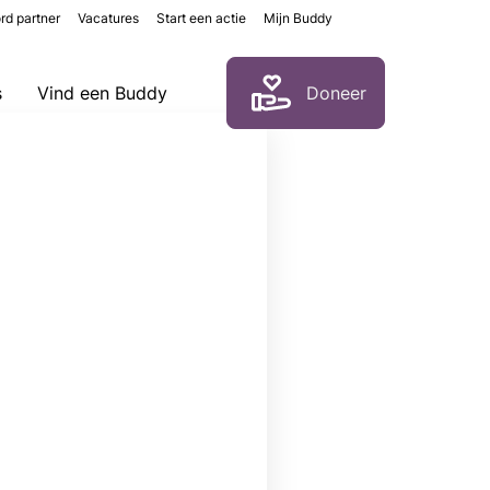
rd partner
Vacatures
Start een actie
Mijn Buddy
Zoeken
s
Vind een Buddy
Doneer