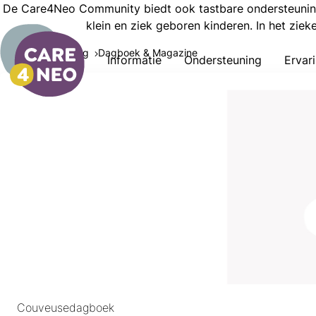
De Care4Neo Community biedt ook tastbare ondersteuning
klein en ziek geboren kinderen. In het zie
Ondersteuning
Dagboek & Magazine
Informatie
Ondersteuning
Ervar
Couveusedagboek