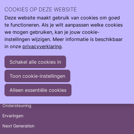
Wetenschappelijke onderzoek leidt tot meer kennis. Samen
COOKIES OP DEZE WEBSITE
meer impact.
Deze website maakt gebruik van cookies om goed
Ope
Zoeken
Onderzoek & Zorg
Studies
TINY-3
te functioneren. Als je wilt aanpassen welke cookies
men
we mogen gebruiken, kan je jouw cookie-
instellingen wijzigen. Meer informatie is beschikbaar
in onze
privacyverklaring
.
Schakel alle cookies in
Toon cookie-instellingen
Snel naar
Alleen essentiële cookies
Informatie
Ondersteuning
Ervaringen
Next Generation