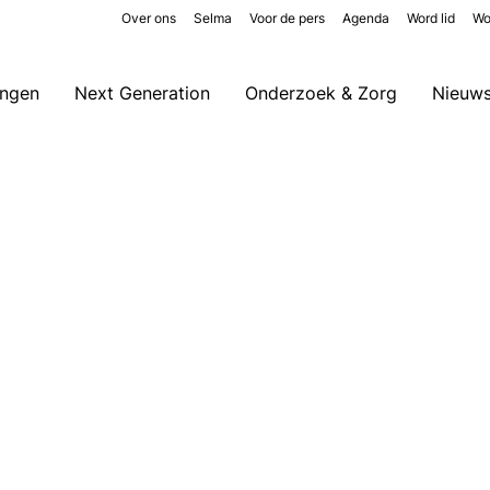
Over ons
Selma
Voor de pers
Agenda
Word lid
Wo
ingen
Next Generation
Onderzoek & Zorg
Nieuw