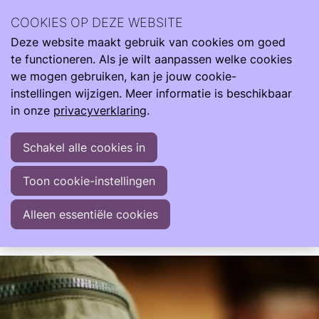
Locatie van Ouders | Ouderavond St. Antonius Utrecht
COOKIES OP DEZE WEBSITE
Deze website maakt gebruik van cookies om goed
te functioneren. Als je wilt aanpassen welke cookies
di
we mogen gebruiken, kan je jouw cookie-
18
2026
instellingen wijzigen. Meer informatie is beschikbaar
aug
in onze
privacyverklaring
.
19:00
- 20:00
St. Antonius Ziekenhuis Utrecht
Ouders | Ouderavond St. Antonius Utrecht
Schakel alle cookies in
Aandacht voor ouders die op dat moment met
Toon cookie-instellingen
een baby in het ziekenhuis liggen. Inloop van
18.30 – 19.00 uur en start van 19.00 tot 20.00
Alleen essentiële cookies
uur.