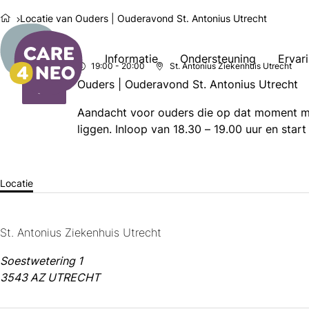
Locatie van Ouders | Ouderavond St. Antonius Utrecht
Informatie
Ondersteuning
Ervar
19:00
- 20:00
St. Antonius Ziekenhuis Utrecht
di
15
Ouders | Ouderavond St. Antonius Utrecht
2026
dec
Aandacht voor ouders die op dat moment me
liggen. Inloop van 18.30 – 19.00 uur en star
Locatie
St. Antonius Ziekenhuis Utrecht
Soestwetering 1
3543 AZ UTRECHT