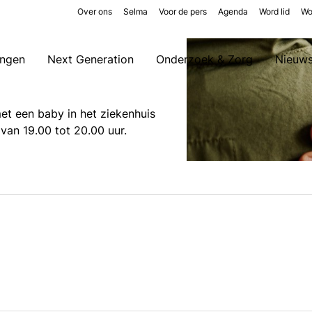
Over ons
Selma
Voor de pers
Agenda
Word lid
Wo
ingen
Next Generation
Onderzoek & Zorg
Nieuw
t een baby in het ziekenhuis
t van 19.00 tot 20.00 uur.