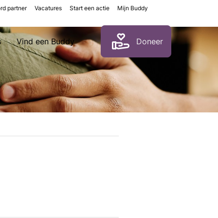
rd partner
Vacatures
Start een actie
Mijn Buddy
Zoeken
s
Vind een Buddy
Doneer