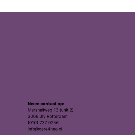
Neem contact op:
Marshallweg 13 (unit 2)
3068 JN Rotterdam
(010) 737 0256
info@care4neo.nl