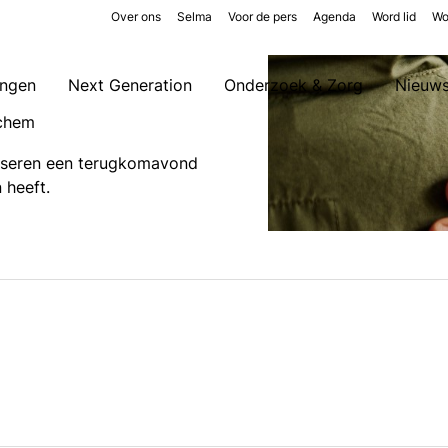
Over ons
Selma
Voor de pers
Agenda
Word lid
Wo
ingen
Next Generation
Onderzoek & Zorg
Nieuw
nchem
niseren een terugkomavond
n heeft.