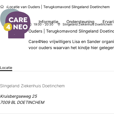
Locatie van Ouders | Terugkomavond Slingeland Doetinchem
Informatie
Ondersteuning
Ervar
19:30
- 20:30
Slingeland Ziekenhuis Doetinchem
wo
16
Ouders | Terugkomavond Slingeland Doeti
2026
dec
Care4Neo vrijwilligers Lisa en Sander orga
voor ouders waarvan het kindje hier gelege
Locatie
Slingeland Ziekenhuis Doetinchem
Kruisbergseweg 25
7009 BL DOETINCHEM