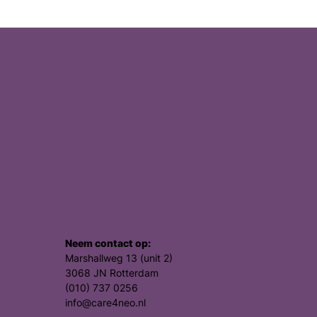
Neem contact op:
Marshallweg 13 (unit 2)
3068 JN Rotterdam
(010) 737 0256
info@care4neo.nl