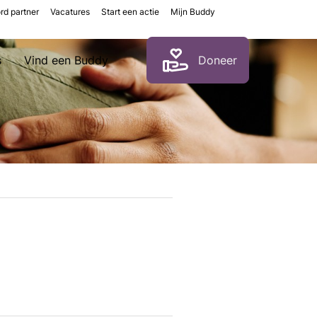
rd partner
Vacatures
Start een actie
Mijn Buddy
Zoeken
s
Vind een Buddy
Doneer