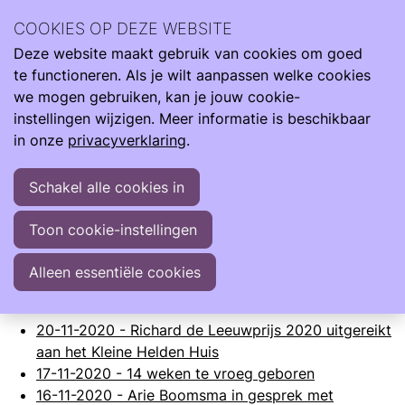
Archief
2020
COOKIES OP DEZE WEBSITE
Deze website maakt gebruik van cookies om goed
Ope
Zoeken
Archief
>
2020
te functioneren. Als je wilt aanpassen welke cookies
men
december
we mogen gebruiken, kan je jouw cookie-
instellingen wijzigen. Meer informatie is beschikbaar
29-12-2020
-
Care4Neo Stimuleringsprijs 2020
in onze
privacyverklaring
.
12-12-2020
-
We zijn benieuwd naar uw ervaring,
helpt u mee?
Schakel alle cookies in
12-12-2020
-
Tweede Kamer spreekt over
geboorteverlof ouders vroeggeboren kinderen
Toon cookie-instellingen
03-12-2020
-
Prematuur luiers: alles wat er te weten
valt
Alleen essentiële cookies
november
20-11-2020
-
Richard de Leeuwprijs 2020 uitgereikt
aan het Kleine Helden Huis
17-11-2020
-
14 weken te vroeg geboren
16-11-2020
-
Arie Boomsma in gesprek met