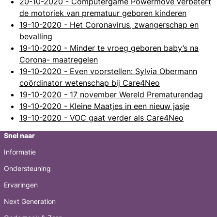
20-10-2020
-
Computergame Powermove verbetert
de motoriek van prematuur geboren kinderen
19-10-2020
-
Het Coronavirus, zwangerschap en
bevalling
19-10-2020
-
Minder te vroeg geboren baby’s na
Corona- maatregelen
19-10-2020
-
Even voorstellen: Sylvia Obermann
coördinator wetenschap bij Care4Neo
19-10-2020
-
17 november Wereld Prematurendag
19-10-2020
-
Kleine Maatjes in een nieuw jasje
19-10-2020
-
VOC gaat verder als Care4Neo
Snel naar
Informatie
Ondersteuning
Ervaringen
Next Generation