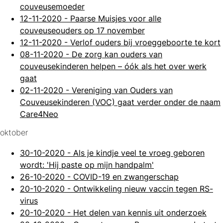
couveusemoeder
12-11-2020
-
Paarse Muisjes voor alle
couveuseouders op 17 november
12-11-2020
-
Verlof ouders bij vroeggeboorte te kort
08-11-2020
-
De zorg kan ouders van
couveusekinderen helpen – óók als het over werk
gaat
02-11-2020
-
Vereniging van Ouders van
Couveusekinderen (VOC) gaat verder onder de naam
Care4Neo
oktober
30-10-2020
-
Als je kindje veel te vroeg geboren
wordt: 'Hij paste op mijn handpalm'
26-10-2020
-
COVID-19 en zwangerschap
20-10-2020
-
Ontwikkeling nieuw vaccin tegen RS-
virus
20-10-2020
-
Het delen van kennis uit onderzoek